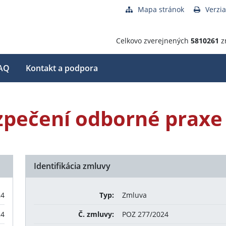
Mapa stránok
Verzia
Celkovo zverejnených
5810261
z
AQ
Kontakt a podpora
zpečení odborné praxe
Identifikácia zmluvy
24
Typ:
Zmluva
24
Č. zmluvy:
POZ 277/2024