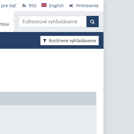
 pre tlač
RSS
English
Prihlásenie
mlúv
Rozšírené vyhľadávanie