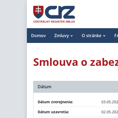
Domov
Zmluvy
O stránke
F
Smlouva o zabe
Dátum
Dátum zverejnenia:
03.05.20
Dátum uzavretia:
02.05.20