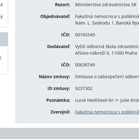
24
Rezort:
Ministerstvo zdravotníctva SR
ný
Objednávateľ:
Fakultná nemocnica s poliklini
Nám. L. Svobodu 1, Banská Bys
IČO:
00165549
Dodávateľ:
Vyšší odborná škola zdravotni
Alšovo nábreží 6, 11000 Praha 
e
IČO:
00638749
Názov zmluvy:
Smlouva o zabezpečení odbor
ID zmluvy:
9237302
Poznámka:
Lucie Havlišová<br /> Julie Kr
Zverejnil:
Fakultná nemocnica s poliklini