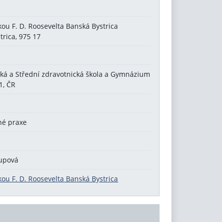
kou F. D. Roosevelta Banská Bystrica
trica, 975 17
cká a Střední zdravotnická škola a Gymnázium
1, ČR
né praxe
oupová
kou F. D. Roosevelta Banská Bystrica