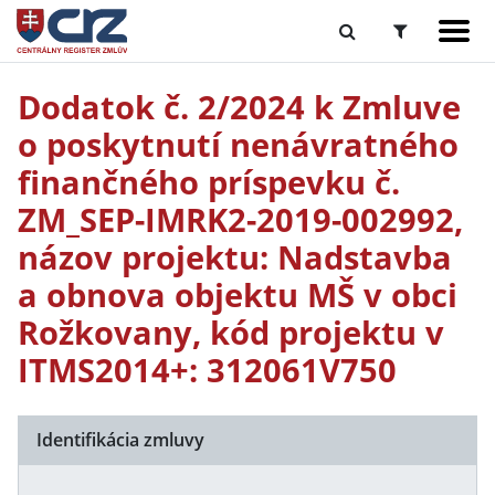
Dodatok č. 2/2024 k Zmluve
o poskytnutí nenávratného
finančného príspevku č.
ZM_SEP-IMRK2-2019-002992,
názov projektu: Nadstavba
a obnova objektu MŠ v obci
Rožkovany, kód projektu v
ITMS2014+: 312061V750
Identifikácia zmluvy