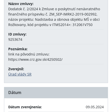
Názov zmluvy:
Dodatok č. 2/2024 k Zmluve o poskytnutí nenávratného
finančného príspevku č. ZM_SEP-IMRK2-2019-002992,
názov projektu: Nadstavba a obnova objektu MŠ v obci
Rožkovany, kód projektu v ITMS2014+: 312061V750
ID zmluvy:
9253674
Poznámka:
link na pôvodnú zmluvu:
https://www.crz.gov.sk/4250502/
Zverejnil:
Úrad vlády SR
Dátum
Dátum zverejnenia:
09.05.2024