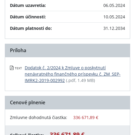
Dátum uzavretia:
06.05.2024
Dátum účinnosti:
10.05.2024
Dátum platnosti do:
31.12.2034
Príloha
Dodatok č. 2/2024 k Zmluve o poskytnutí
TEXT
nenávratného finančného príspevku č. ZM_SEP-
IMRK2-2019-002992
(.pdf, 1.49 MB)
Cenové plnenie
Zmluvne dohodnutá čiastka:
336 671,89 €
336 671,89 €