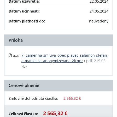
Dátum uzavretia:
22.05.2024
Dátum účinnosti:
24.05.2024
Dátum platnosti do:
neuvedený
Príloha
7.-zamenna-zmluva_obec-plavec_salamon-stefan-
SKEN
a-manzelka_anonymizovana-2frqpr
(.pdf, 215.05
kB)
Cenové plnenie
Zmluvne dohodnutá čiastka:
2 565,32 €
2 565,32 €
Celková čiastka: