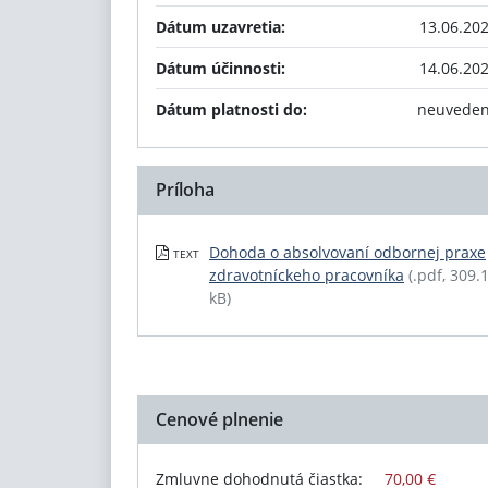
Dátum uzavretia:
13.06.20
Dátum účinnosti:
14.06.20
Dátum platnosti do:
neuvede
Príloha
Dohoda o absolvovaní odbornej praxe
TEXT
zdravotníckeho pracovníka
(.pdf, 309.
kB)
Cenové plnenie
Zmluvne dohodnutá čiastka:
70,00 €