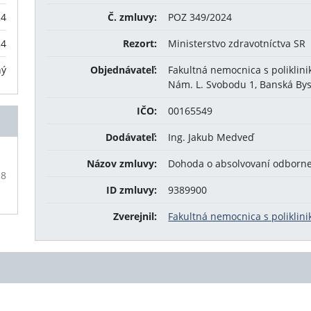
24
Č. zmluvy:
POZ 349/2024
24
Rezort:
Ministerstvo zdravotníctva SR
ný
Objednávateľ:
Fakultná nemocnica s poliklini
Nám. L. Svobodu 1, Banská Bys
IČO:
00165549
Dodávateľ:
Ing. Jakub Medveď
Názov zmluvy:
Dohoda o absolvovaní odborne
18
ID zmluvy:
9389900
Zverejnil:
Fakultná nemocnica s poliklini