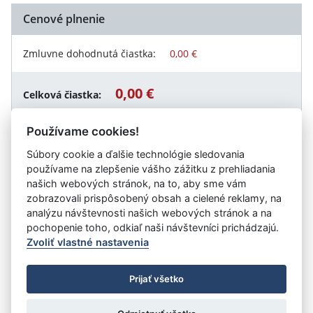
Cenové plnenie
Zmluvne dohodnutá čiastka:
0,00 €
0,00 €
Celková čiastka:
Používame cookies!
Súbory cookie a ďalšie technológie sledovania
Návrat späť
používame na zlepšenie vášho zážitku z prehliadania
našich webových stránok, na to, aby sme vám
zobrazovali prispôsobený obsah a cielené reklamy, na
analýzu návštevnosti našich webových stránok a na
Vystavil:
Centrum účelových zariadení
pochopenie toho, odkiaľ naši návštevníci prichádzajú.
Zvoliť vlastné nastavenia
©
Úrad vlády SR
- Všetky práva vyhradené
Prijať všetko
Prehlásenie o prístupnosti
Zmluvy do 31.12.2010
Nastavenia cookies