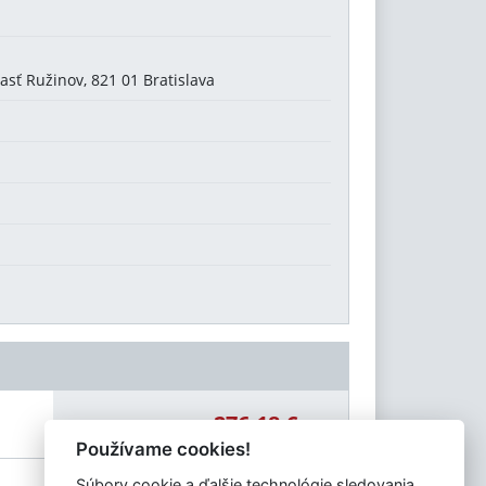
asť Ružinov, 821 01 Bratislava
276,18 €
Celková čiastka:
Používame cookies!
Súbory cookie a ďalšie technológie sledovania