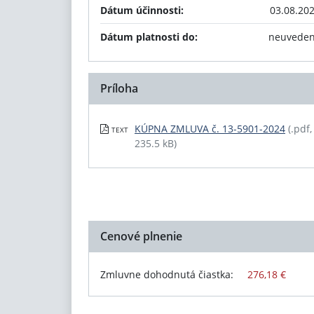
Dátum účinnosti:
03.08.20
Dátum platnosti do:
neuvede
Príloha
KÚPNA ZMLUVA č. 13-5901-2024
(.pdf,
TEXT
235.5 kB)
Cenové plnenie
Zmluvne dohodnutá čiastka:
276,18 €