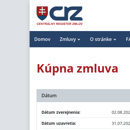
Domov
Zmluvy
O stránke
F
Kúpna zmluva
Dátum
Dátum zverejnenia:
02.08.20
Dátum uzavretia:
31.07.20