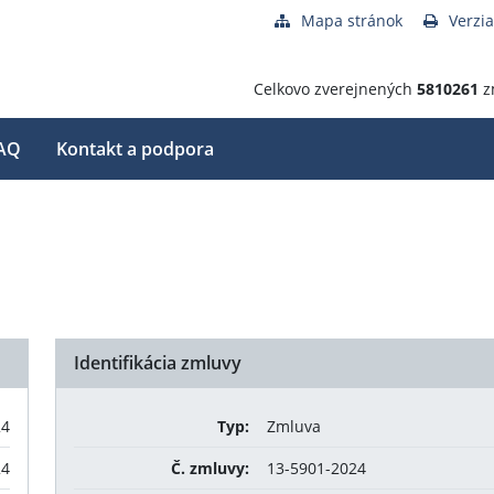
Mapa stránok
Verzia
Celkovo zverejnených
5810261
z
AQ
Kontakt a podpora
Identifikácia zmluvy
24
Typ:
Zmluva
24
Č. zmluvy:
13-5901-2024