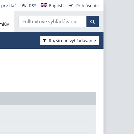
 pre tlač
RSS
English
Prihlásenie
mlúv
Rozšírené vyhľadávanie