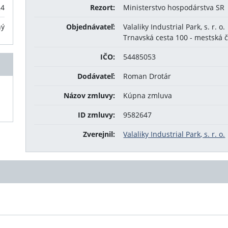
24
Rezort:
Ministerstvo hospodárstva SR
ný
Objednávateľ:
Valaliky Industrial Park, s. r. o.
Trnavská cesta 100 - mestská č
IČO:
54485053
Dodávateľ:
Roman Drotár
Názov zmluvy:
Kúpna zmluva
ID zmluvy:
9582647
Zverejnil:
Valaliky Industrial Park, s. r. o.