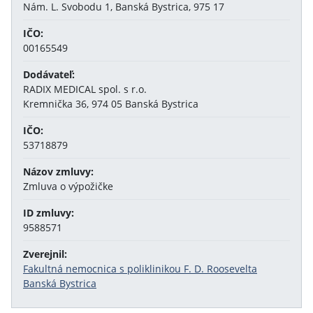
Nám. L. Svobodu 1, Banská Bystrica, 975 17
IČO:
00165549
Dodávateľ:
RADIX MEDICAL spol. s r.o.
Kremnička 36, 974 05 Banská Bystrica
IČO:
53718879
Názov zmluvy:
Zmluva o výpožičke
ID zmluvy:
9588571
Zverejnil:
Fakultná nemocnica s poliklinikou F. D. Roosevelta
Banská Bystrica