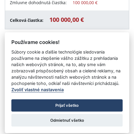
Zmluvne dohodnutá čiastka:
100 000,00 €
100 000,00 €
Celková čiastka:
Používame cookies!
Návrat späť
Súbory cookie a ďalšie technológie sledovania
používame na zlepšenie vášho zážitku z prehliadania
našich webových stránok, na to, aby sme vám
zobrazovali prispôsobený obsah a cielené reklamy, na
Vystavil:
Fakultná nemocnica s poliklinikou F. D.
analýzu návštevnosti našich webových stránok a na
Roosevelta Banská Bystrica
pochopenie toho, odkiaľ naši návštevníci prichádzajú.
Zvoliť vlastné nastavenia
©
Úrad vlády SR
- Všetky práva vyhradené
Prijať všetko
Prehlásenie o prístupnosti
Zmluvy do 31.12.2010
Nastavenia cookies
Odmietnuť všetko
Tvorba stránok
: Aglo Solutions
Redakčný systém
: SysCom