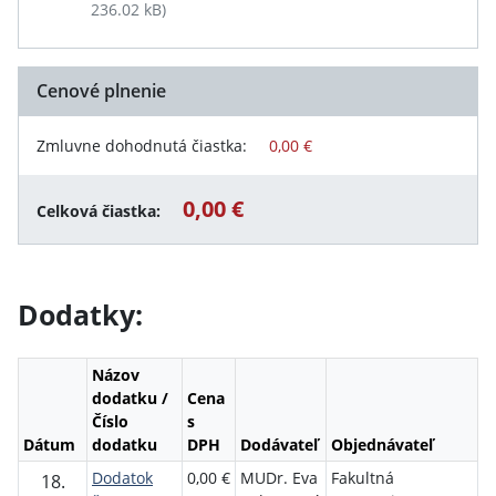
236.02 kB)
Cenové plnenie
Zmluvne dohodnutá čiastka:
0,00 €
0,00 €
Celková čiastka:
Dodatky:
Názov
dodatku /
Cena
Číslo
s
Dátum
dodatku
DPH
Dodávateľ
Objednávateľ
Dodatok
0,00 €
MUDr. Eva
Fakultná
18.