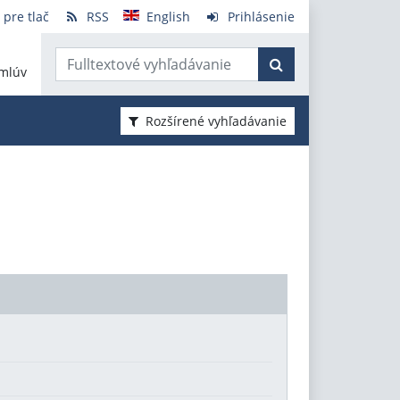
 pre tlač
RSS
English
Prihlásenie
mlúv
Rozšírené vyhľadávanie