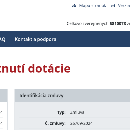
Mapa stránok
Verzia
Celkovo zverejnených
5810073
z
AQ
Kontakt a podpora
nutí dotácie
Identifikácia zmluvy
24
Typ:
Zmluva
24
Č. zmluvy:
26769/2024