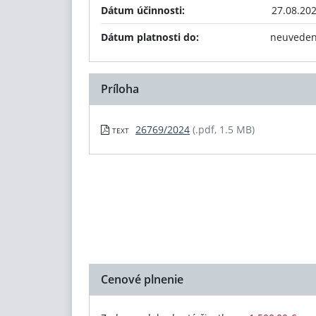
Dátum účinnosti:
27.08.20
Dátum platnosti do:
neuvede
Príloha
26769/2024
(.pdf, 1.5 MB)
TEXT
Cenové plnenie