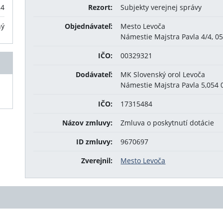
24
Rezort:
Subjekty verejnej správy
ný
Objednávateľ:
Mesto Levoča
Námestie Majstra Pavla 4/4, 0
IČO:
00329321
Dodávateľ:
MK Slovenský orol Levoča
Námestie Majstra Pavla 5,054 
IČO:
17315484
Názov zmluvy:
Zmluva o poskytnutí dotácie
ID zmluvy:
9670697
Zverejnil:
Mesto Levoča