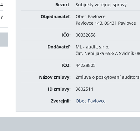
24
Rezort:
Subjekty verejnej správy
ný
Objednávateľ:
Obec Pavlovce
Pavlovce 143, 09431 Pavlovce
IČO:
00332658
Dodávateľ:
ML - audit, s.r.o.
čat. Nebiljaka 658/7, Svidník 0
IČO:
44228805
Názov zmluvy:
Zmluva o poskytovaní audítors
ID zmluvy:
9802514
Zverejnil:
Obec Pavlovce