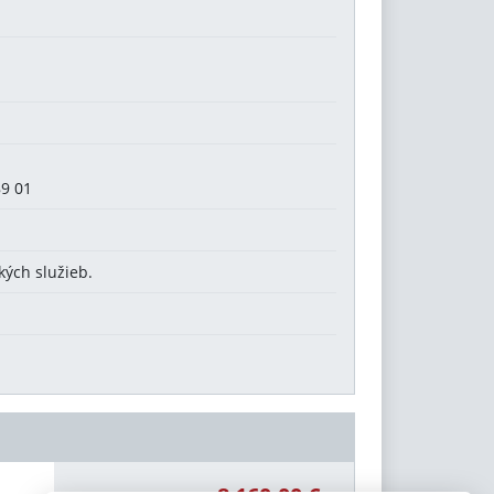
89 01
kých služieb.