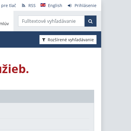
 pre tlač
RSS
English
Prihlásenie
mlúv
Rozšírené vyhľadávanie
žieb.