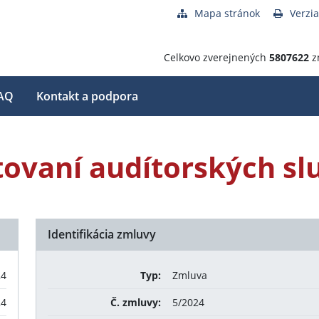
Mapa stránok
Verzia
Celkovo zverejnených
5807622
z
AQ
Kontakt a podpora
ovaní audítorských slu
Identifikácia zmluvy
24
Typ:
Zmluva
24
Č. zmluvy:
5/2024