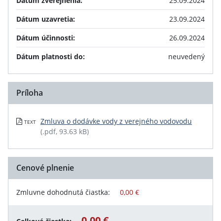
Dátum zverejnenia:
25.09.2024
Dátum uzavretia:
23.09.2024
Dátum účinnosti:
26.09.2024
Dátum platnosti do:
neuvedený
Príloha
Zmluva o dodávke vody z verejného vodovodu
TEXT
(.pdf, 93.63 kB)
Cenové plnenie
Zmluvne dohodnutá čiastka:
0,00 €
0,00 €