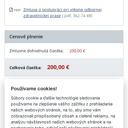
Zmluva o spolupráci pri výkone odbornej
TEXT
zdravotníckej praxe
(.pdf, 362.74 kB)
Cenové plnenie
Zmluvne dohodnutá čiastka:
200,00 €
200,00 €
Celková čiastka:
Používame cookies!
Návrat späť
Súbory cookie a ďalšie technológie sledovania
používame na zlepšenie vášho zážitku z prehliadania
našich webových stránok, na to, aby sme vám
zobrazovali prispôsobený obsah a cielené reklamy, na
Vystavil:
Fakultná nemocnica s poliklinikou F. D.
analýzu návštevnosti našich webových stránok a na
Roosevelta Banská Bystrica
pochopenie toho, odkiaľ naši návštevníci prichádzajú.