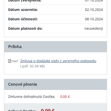
Dátum zverejnenia:
07.10.2024
Dátum uzavretia:
02.10.2024
Dátum účinnosti:
08.10.2024
Dátum platnosti do:
neuvedený
Príloha
Zmluva o dodávke vody z verejného vodovodu
TEXT
(.pdf, 92.94 kB)
Cenové plnenie
Zmluvne dohodnutá čiastka:
0,00 €
0,00 €