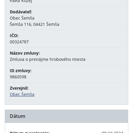
Pavol Kožej
Dodávateľ:
Obec Šemša
Šemša 116, 04421 Šemša
IČO:
00324787
Názov zmluvy:
Zmluva o prenájme hrobového miesta
ID zmluvy:
9860598
Zverejnil:
Obec Šemša
Dátum