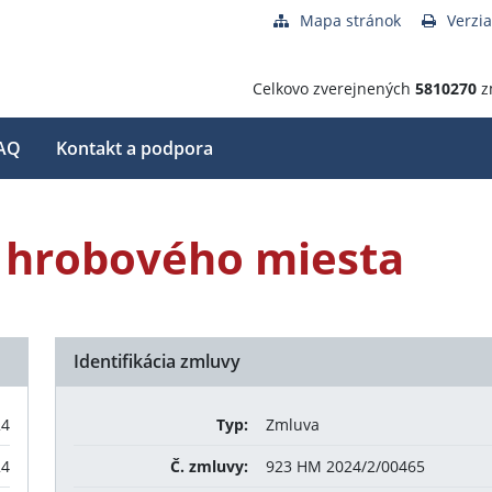
Mapa stránok
Verzia
Celkovo zverejnených
5810270
z
AQ
Kontakt a podpora
 hrobového miesta
Identifikácia zmluvy
24
Typ:
Zmluva
24
Č. zmluvy:
923 HM 2024/2/00465