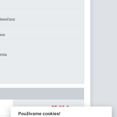
dkovičovo
ovo
esta
35,00 €
Celková čiastka:
Používame cookies!