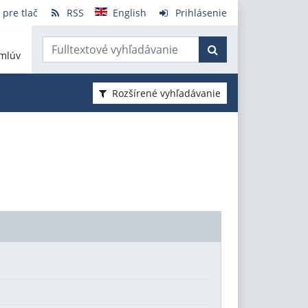
 pre tlač
RSS
English
Prihlásenie
mlúv
Rozšírené vyhľadávanie