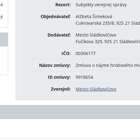
24
Rezort:
Subjekty verejnej správy
ný
Objednávateľ:
Alžbeta Šimeková
Cukrovarská 235/8, 925 21 Slá
Dodávateľ:
Mesto Sládkovičovo
Fučíkova 329, 925 21 Sládkovič
IČO:
00306177
Názov zmluvy:
Zmluva o nájme hrobového mi
ID zmluvy:
9918654
Zverejnil:
Mesto Sládkovičovo