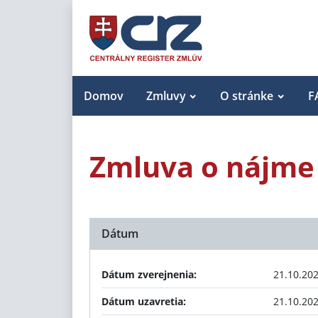
Domov
Zmluvy
O stránke
F
Zmluva o nájme
Dátum
Dátum zverejnenia:
21.10.20
Dátum uzavretia:
21.10.20