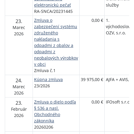
elektronickú pečať
služby
RA-SNCA/20231445
Zmluva o
0,00 €
1.
23.
zabezpečení systému
východoslove
Marec
združeného
OZV, s.r.o.
2026
nakladania s
odpadmi z obalov a
odpadmi z
neobalových výrobkov
v obci
Zmluva č.1
Kúpna zmluva
39 975,00 €
AJFA + AVIS, s.
24.
23/2026
Marec
2026
Zmluva o dielo podľa
0,00 €
IFOsoft s.r.o.
23.
§ 536 a nasl.
Február
Obchodného
2026
zákonníka
20260206