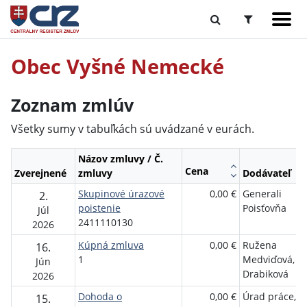
Obec Vyšné Nemecké
Zoznam zmlúv
Všetky sumy v tabuľkách sú uvádzané v eurách.
Názov zmluvy / Č.
Cena
Zverejnené
zmluvy
Dodávateľ
Skupinové úrazové
0,00 €
Generali
2.
poistenie
Poisťovňa
Júl
2411110130
2026
Kúpná zmluva
0,00 €
Ružena
16.
1
Medviďová, ro
Jún
Drabiková
2026
Dohoda o
0,00 €
Úrad práce,
15.