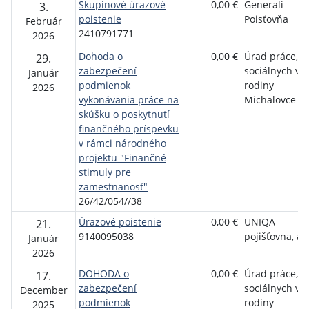
Skupinové úrazové
0,00 €
Generali
3.
poistenie
Poisťovňa
Február
2410791771
2026
Dohoda o
0,00 €
Úrad práce,
29.
zabezpečení
sociálnych vec
Január
podmienok
rodiny
2026
vykonávania práce na
Michalovce
skúšku o poskytnutí
finančného príspevku
v rámci národného
projektu "Finančné
stimuly pre
zamestnanosť"
26/42/054//38
Úrazové poistenie
0,00 €
UNIQA
21.
9140095038
pojišťovna, a.s
Január
2026
DOHODA o
0,00 €
Úrad práce,
17.
zabezpečení
sociálnych vec
December
podmienok
rodiny
2025