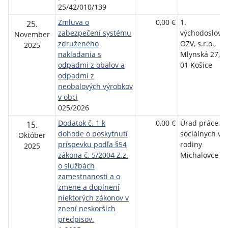
25/42/010/139
Zmluva o
0,00 €
1.
25.
zabezpečení systému
východoslove
November
združeného
OZV, s.r.o.,
2025
nakladania s
Mlynská 27, 0
odpadmi z obalov a
01 Košice
odpadmi z
neobalových výrobkov
v obci
025/2026
Dodatok č. 1 k
0,00 €
Úrad práce,
15.
dohode o poskytnutí
sociálnych vec
Október
príspevku podľa §54
rodiny
2025
zákona č. 5/2004 Z.z.
Michalovce
o službách
zamestnanosti a o
zmene a doplnení
niektorých zákonov v
znení neskorších
predpisov.