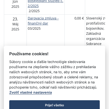
poskytovaní služieb č.
Jún
2/2025
2025
2/2025
Darovacia zmluva -
0,00 €
Slovenský zvä
23.
finančný dar
protifašistick
Máj
03/2025
bojovníkov,
2025
Základná
organizácia
Sobrance
Zmluva o poskytovaní
0,00 €
T-MAPY s.r.o.
11.
Používame cookies!
služieb
Apríl
OBJ-25-029
Súbory cookie a ďalšie technológie sledovania
2025
používame na zlepšenie vášho zážitku z prehliadania
našich webových stránok, na to, aby sme vám
zobrazovali prispôsobený obsah a cielené reklamy, na
Aktuálna
1
2
3
4
»
analýzu návštevnosti našich webových stránok a na
stránka
pochopenie toho, odkiaľ naši návštevníci prichádzajú.
1
Zvoliť vlastné nastavenia
©
Úrad vlády SR
- Všetky práva vyhradené
Prijať všetko
Prehlásenie o prístupnosti
Zmluvy do 31.12.2010