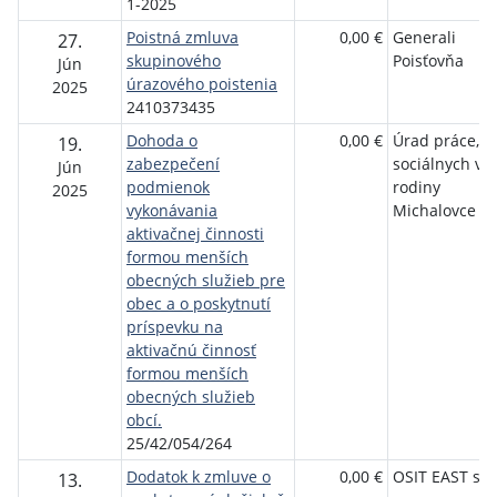
1-2025
Poistná zmluva
0,00 €
Generali
27.
skupinového
Poisťovňa
Jún
úrazového poistenia
2025
2410373435
Dohoda o
0,00 €
Úrad práce,
19.
zabezpečení
sociálnych vec
Jún
podmienok
rodiny
2025
vykonávania
Michalovce
aktivačnej činnosti
formou menších
obecných služieb pre
obec a o poskytnutí
príspevku na
aktivačnú činnosť
formou menších
obecných služieb
obcí.
25/42/054/264
Dodatok k zmluve o
0,00 €
OSIT EAST s.r.
13.