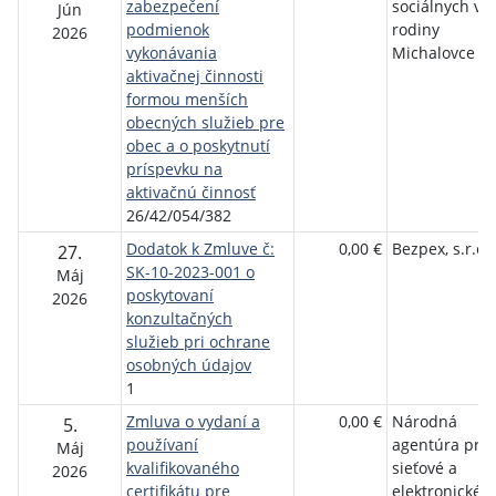
zabezpečení
sociálnych vec
Jún
podmienok
rodiny
2026
vykonávania
Michalovce
aktivačnej činnosti
formou menších
obecných služieb pre
obec a o poskytnutí
príspevku na
aktivačnú činnosť
26/42/054/382
Dodatok k Zmluve č:
0,00 €
Bezpex, s.r.o.
27.
SK-10-2023-001 o
Máj
poskytovaní
2026
konzultačných
služieb pri ochrane
osobných údajov
1
Zmluva o vydaní a
0,00 €
Národná
5.
používaní
agentúra pre
Máj
kvalifikovaného
sieťové a
2026
certifikátu pre
elektronické