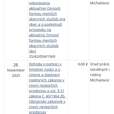
vykonávania
Michalovce
aktivačnej činnosti
formou menších
obecných služieb pre
obec a o poskytnutí
príspevku na
aktivačnú činnosť
formou menších
obecných služieb
obci
25/42/054/1569
Dohoda o pomoci v
0,00 €
Úrad práce,
28.
hmotnej núdzi a o
sociálnych vec
November
zmene a doplnení
rodiny
2025
niektorých zákonov v
Michalovce
znení neskorších
predpisov a ust. § 51
zákona č. 40/1964 Zb.
Občiansky zákonník v
znení neskorších
predpisov