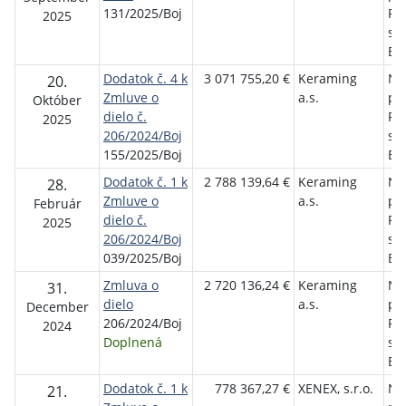
131/2025/Boj
Pri
2025
sí
Bo
Dodatok č. 4 k
3 071 755,20 €
Keraming
Ne
20.
Zmluve o
a.s.
pol
Október
dielo č.
Pri
2025
206/2024/Boj
sí
155/2025/Boj
Bo
Dodatok č. 1 k
2 788 139,64 €
Keraming
Ne
28.
Zmluve o
a.s.
pol
Február
dielo č.
Pri
2025
206/2024/Boj
sí
039/2025/Boj
Bo
Zmluva o
2 720 136,24 €
Keraming
Ne
31.
dielo
a.s.
pol
December
206/2024/Boj
Pri
2024
Doplnená
sí
Bo
Dodatok č. 1 k
778 367,27 €
XENEX, s.r.o.
Ne
21.