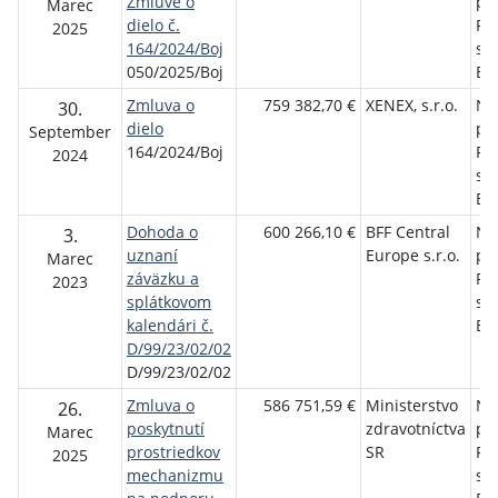
Zmluve o
pol
Marec
dielo č.
Pri
2025
164/2024/Boj
sí
050/2025/Boj
Bo
Zmluva o
759 382,70 €
XENEX, s.r.o.
Ne
30.
dielo
pol
September
164/2024/Boj
Pri
2024
sí
Bo
Dohoda o
600 266,10 €
BFF Central
Ne
3.
uznaní
Europe s.r.o.
pol
Marec
záväzku a
Pri
2023
splátkovom
sí
kalendári č.
Bo
D/99/23/02/02
D/99/23/02/02
Zmluva o
586 751,59 €
Ministerstvo
Ne
26.
poskytnutí
zdravotníctva
pol
Marec
prostriedkov
SR
Pri
2025
mechanizmu
sí