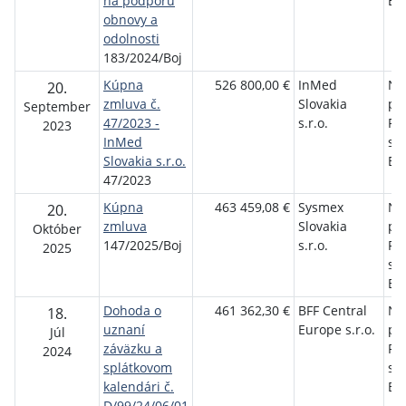
na podporu
Bo
obnovy a
odolnosti
183/2024/Boj
Kúpna
526 800,00 €
InMed
Ne
20.
zmluva č.
Slovakia
pol
September
47/2023 -
s.r.o.
Pri
2023
InMed
sí
Slovakia s.r.o.
Bo
47/2023
Kúpna
463 459,08 €
Sysmex
Ne
20.
zmluva
Slovakia
pol
Október
147/2025/Boj
s.r.o.
Pri
2025
sí
Bo
Dohoda o
461 362,30 €
BFF Central
Ne
18.
uznaní
Europe s.r.o.
pol
Júl
záväzku a
Pri
2024
splátkovom
sí
kalendári č.
Bo
D/99/24/06/01