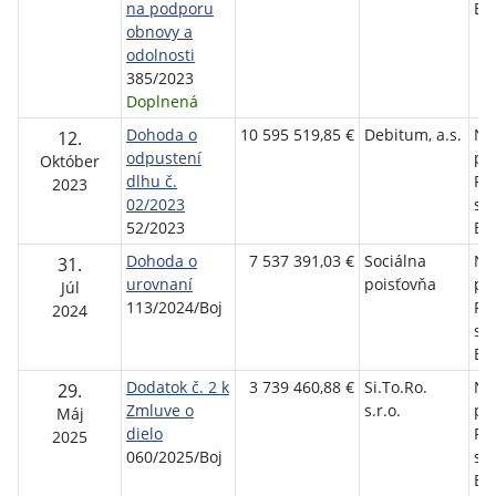
na podporu
Bo
obnovy a
odolnosti
385/2023
Doplnená
Dohoda o
10 595 519,85 €
Debitum, a.s.
Ne
12.
odpustení
pol
Október
dlhu č.
Pri
2023
02/2023
sí
52/2023
Bo
Dohoda o
7 537 391,03 €
Sociálna
Ne
31.
urovnaní
poisťovňa
pol
Júl
113/2024/Boj
Pri
2024
sí
Bo
Dodatok č. 2 k
3 739 460,88 €
Si.To.Ro.
Ne
29.
Zmluve o
s.r.o.
pol
Máj
dielo
Pri
2025
060/2025/Boj
sí
Bo