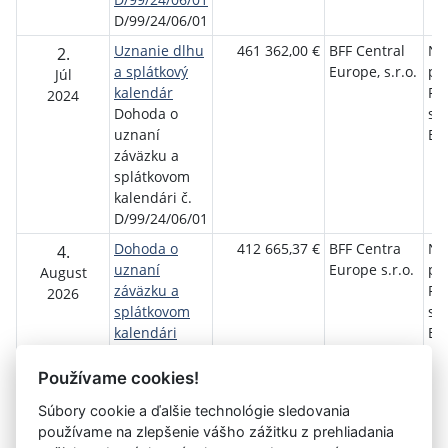
D/99/24/06/01
Uznanie dlhu
461 362,00 €
BFF Central
Ne
2.
a splátkový
Europe, s.r.o.
pol
Júl
kalendár
Pri
2024
Dohoda o
sí
uznaní
Bo
záväzku a
splátkovom
kalendári č.
D/99/24/06/01
Dohoda o
412 665,37 €
BFF Centra
Ne
4.
uznaní
Europe s.r.o.
pol
August
záväzku a
Pri
2026
splátkovom
sí
kalendári
Bo
ZML
128/2026/Boj
Používame cookies!
Súbory cookie a ďalšie technológie sledovania
používame na zlepšenie vášho zážitku z prehliadania
Aktuálna