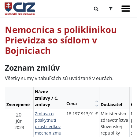
Nemocnica s poliklinikou
Prievidza so sídlom v
Bojniciach
Zoznam zmlúv
Všetky sumy v tabuľkách sú uvádzané v eurách.
Názov
zmluvy / Č.
Cena
Zverejnené
zmluvy
Dodávateľ
Ob
Zmluva o
18 197 913,91 €
Ministerstvo
Ne
20.
poskytnutí
zdravotníctva
pol
Jún
prostriedkov
Slovenskej
Pri
2023
mechanizmu
republiky
sí