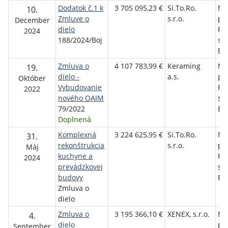
Dodatok č.1 k
3 705 095,23 €
Si.To.Ro.
Ne
10.
Zmluve o
s.r.o.
pol
December
dielo
Pri
2024
188/2024/Boj
sí
Bo
Zmluva o
4 107 783,99 €
Keraming
Ne
19.
dielo -
a.s.
pol
Október
Vybudovanie
Pri
2022
nového OAIM
sí
79/2022
Bo
Doplnená
Komplexná
3 224 625,95 €
Si.To.Ro.
Ne
31.
rekonštrukcia
s.r.o.
pol
Máj
kuchyne a
Pri
2024
prevádzkovej
sí
budovy
Bo
Zmluva o
dielo
Zmluva o
3 195 366,10 €
XENEX, s.r.o.
Ne
4.
dielo
pol
September