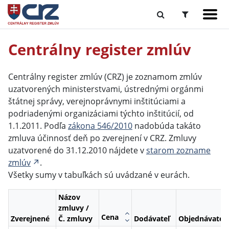
Centrálny register zmlúv
Centrálny register zmlúv (CRZ) je zoznamom zmlúv
uzatvorených ministerstvami, ústrednými orgánmi
štátnej správy, verejnoprávnymi inštitúciami a
podriadenými organizáciami týchto inštitúcií, od
1.1.2011. Podľa
zákona 546/2010
nadobúda takáto
zmluva účinnosť deň po zverejnení v CRZ. Zmluvy
uzatvorené do 31.12.2010 nájdete v
starom zozname
zmlúv
.
Všetky sumy v tabuľkách sú uvádzané v eurách.
Názov
zmluvy /
Cena
Zverejnené
Č. zmluvy
Dodávateľ
Objednávateľ