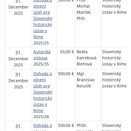
31.
plnení
Michal
historický
December
úloh pre
Marťák,
ústav v Ríme
2025
Slovenský
PhD.
historický
ústav v
Ríme
2025/25
Autorská
65,00 €
Beáta
Slovenský
31.
zmluva
Katrebová
historický
December
2025/35
Blehová
ústav v Ríme
2025
Dohoda o
500,00 €
Mgr.
Slovenský
31.
plnení
Branislav
historický
December
úloh pre
Resutík
ústav v Ríme
2025
Slovenský
historický
ústav v
Ríme
2025/28
Dohoda o
500,00 €
PhDr.
Slovenský
31.