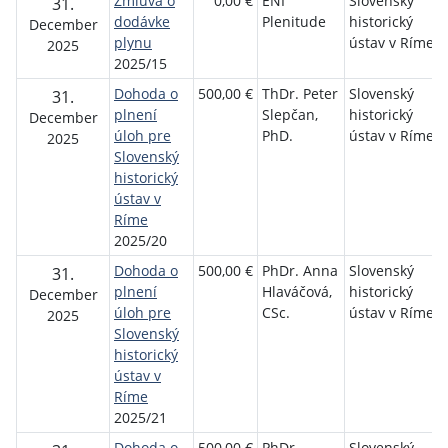
Zmluva o
0,00 €
ENI
Slovenský
31.
dodávke
Plenitude
historický
December
plynu
ústav v Ríme
2025
2025/15
Dohoda o
500,00 €
ThDr. Peter
Slovenský
31.
plnení
Slepčan,
historický
December
úloh pre
PhD.
ústav v Ríme
2025
Slovenský
historický
ústav v
Ríme
2025/20
Dohoda o
500,00 €
PhDr. Anna
Slovenský
31.
plnení
Hlaváčová,
historický
December
úloh pre
CSc.
ústav v Ríme
2025
Slovenský
historický
ústav v
Ríme
2025/21
Dohoda o
500,00 €
PhDr.
Slovenský