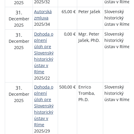
2025/32
ústav v Ríme
2025
Autorská
65,00 €
Peter Jašek
Slovenský
31.
zmluva
historický
December
2025/34
ústav v Ríme
2025
Dohoda o
0,00 €
Mgr. Peter
Slovenský
31.
plnení
Jašek, PhD.
historický
December
úloh pre
ústav v Ríme
2025
Slovenský
historický
ústav v
Ríme
2025/22
Dohoda o
500,00 €
Enrico
Slovenský
31.
plnení
Tromba,
historický
December
úloh pre
Ph.D.
ústav v Ríme
2025
Slovenský
historický
ústav v
Ríme
2025/29