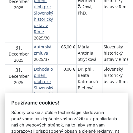
plnení
Henrieta
historický
December
úloh pre
Žažová,
ústav v Ríme
2025
Slovenský
PhD.
historický
ústav v
Ríme
2025/30
Autorská
65,00 €
Mária
Slovenský
31.
zmluva
Antónia
historický
December
2025/37
Strýčková
ústav v Ríme
2025
Dohoda o
0,00 €
Dr. phil.
Slovenský
31.
plnení
Beáta
historický
December
úloh pre
Katrebová
ústav v Ríme
2025
Slovenský
Blehová
historický
ústav v
Používame cookies!
Ríme
Súbory cookie a ďalšie technológie sledovania
2025/23
používame na zlepšenie vášho zážitku z prehliadania
našich webových stránok, na to, aby sme vám
zobrazovali prispôsobený obsah a cielené reklamy, na