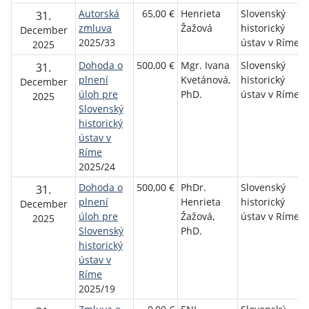
Autorská
65,00 €
Henrieta
Slovenský
31.
zmluva
Žažová
historický
December
2025/33
ústav v Ríme
2025
Dohoda o
500,00 €
Mgr. Ivana
Slovenský
31.
plnení
Kvetánová,
historický
December
úloh pre
PhD.
ústav v Ríme
2025
Slovenský
historický
ústav v
Ríme
2025/24
Dohoda o
500,00 €
PhDr.
Slovenský
31.
plnení
Henrieta
historický
December
úloh pre
Žažová,
ústav v Ríme
2025
Slovenský
PhD.
historický
ústav v
Ríme
2025/19