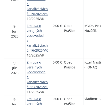
a
kanalizáciách
č. 19/2025/VK
19/2025/VK
Zmluva o
0,00 €
Obec
MVDr. Peter
9.
verejných
Prašice
Nováčik
Jún
vodovodoch
2025
a
kanalizáciách
č. 16/2025/VK
16/2025/VK
Zmluva o
0,00 €
Obec
Jozef Naštick
9.
verejných
Prašice
- JONAQ
Jún
vodovodoch
2025
a
kanalizáciách
č. 11/2025/VK
11/2025/VK
Zmluva o
0,00 €
Obec
Vladimír Biz
9.
verejných
Prašice
Jún