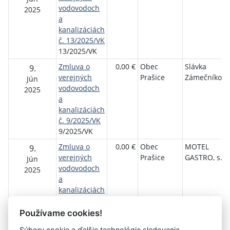
vodovodoch
2025
a
kanalizáciách
č. 13/2025/VK
13/2025/VK
Zmluva o
0,00 €
Obec
Slávka
9.
verejných
Prašice
Zámečníková
Jún
vodovodoch
2025
a
kanalizáciách
č. 9/2025/VK
9/2025/VK
Zmluva o
0,00 €
Obec
MOTEL
9.
verejných
Prašice
GASTRO, s.r.
Jún
vodovodoch
2025
a
kanalizáciách
č. 14/2025/VK
14/2025/VK
Používame cookies!
Súbory cookie a ďalšie technológie sledovania