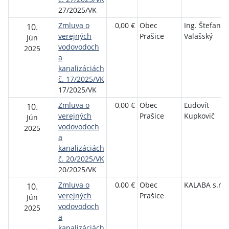
27/2025/VK
Zmluva o
0,00 €
Obec
Ing. Štefan
10.
verejných
Prašice
Valašský
Jún
vodovodoch
2025
a
kanalizáciách
č. 17/2025/VK
17/2025/VK
Zmluva o
0,00 €
Obec
Ľudovít
10.
verejných
Prašice
Kupkovič
Jún
vodovodoch
2025
a
kanalizáciách
č. 20/2025/VK
20/2025/VK
Zmluva o
0,00 €
Obec
KALABA s.r.o
10.
verejných
Prašice
Jún
vodovodoch
2025
a
kanalizáciách