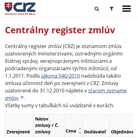
Centrálny register zmlúv
Centrálny register zmlúv (CRZ) je zoznamom zmlúv
uzatvorených ministerstvami, ústrednými orgánmi
štátnej správy, verejnoprávnymi inštitúciami a
podriadenými organizáciami týchto inštitúcií, od
1.1.2011. Podľa
zákona 546/2010
nadobúda takáto
zmluva účinnosť deň po zverejnení v CRZ. Zmluvy
uzatvorené do 31.12.2010 nájdete v
starom zozname
zmlúv
.
Všetky sumy v tabuľkách sú uvádzané v eurách.
Názov
zmluvy / Č.
Cena
Zverejnené
zmluvy
Dodávateľ
Objednávate