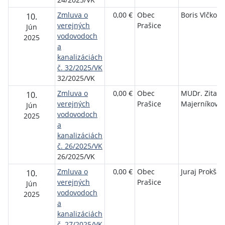
Zmluva o
0,00 €
Obec
Boris Vlčko
10.
verejných
Prašice
Jún
vodovodoch
2025
a
kanalizáciách
č. 32/2025/VK
32/2025/VK
Zmluva o
0,00 €
Obec
MUDr. Zita
10.
verejných
Prašice
Majerníková
Jún
vodovodoch
2025
a
kanalizáciách
č. 26/2025/VK
26/2025/VK
Zmluva o
0,00 €
Obec
Juraj Prokša
10.
verejných
Prašice
Jún
vodovodoch
2025
a
kanalizáciách
č. 27/2025/VK