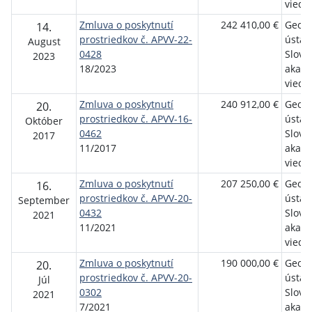
vied, v
Zmluva o poskytnutí
242 410,00 €
Geogr
14.
prostriedkov č. APVV-22-
ústav
August
0428
Slove
2023
18/2023
akad
vied, v
Zmluva o poskytnutí
240 912,00 €
Geogr
20.
prostriedkov č. APVV-16-
ústav
Október
0462
Slove
2017
11/2017
akad
vied
Zmluva o poskytnutí
207 250,00 €
Geogr
16.
prostriedkov č. APVV-20-
ústav
September
0432
Slove
2021
11/2021
akad
vied
Zmluva o poskytnutí
190 000,00 €
Geogr
20.
prostriedkov č. APVV-20-
ústav
Júl
0302
Slove
2021
7/2021
akad