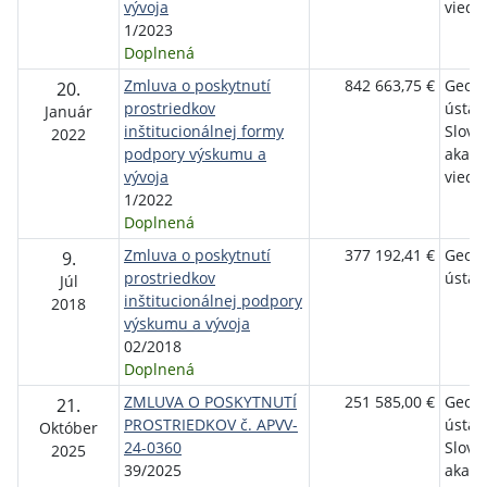
vývoja
vied, v
1/2023
Doplnená
Zmluva o poskytnutí
842 663,75 €
Geogr
20.
prostriedkov
ústav
Január
inštitucionálnej formy
Slove
2022
podpory výskumu a
akad
vývoja
vied, v
1/2022
Doplnená
Zmluva o poskytnutí
377 192,41 €
Geogr
9.
prostriedkov
ústav
Júl
inštitucionálnej podpory
2018
výskumu a vývoja
02/2018
Doplnená
ZMLUVA O POSKYTNUTÍ
251 585,00 €
Geogr
21.
PROSTRIEDKOV č. APVV-
ústav
Október
24-0360
Slove
2025
39/2025
akad