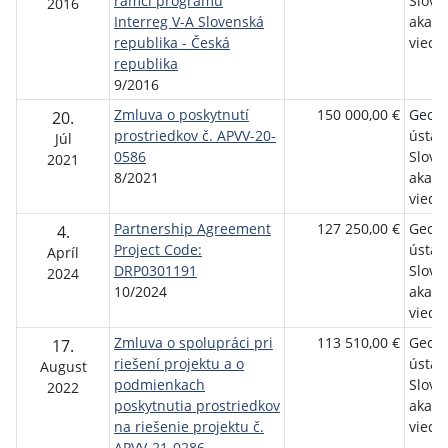
rámci programu
Slove
2016
Interreg V-A Slovenská
akad
republika - Česká
vied
republika
9/2016
Zmluva o poskytnutí
150 000,00 €
Geogr
20.
prostriedkov č. APVV-20-
ústav
Júl
0586
Slove
2021
8/2021
akad
vied
Partnership Agreement
127 250,00 €
Geogr
4.
Project Code:
ústav
Apríl
DRP0301191
Slove
2024
10/2024
akad
vied, v
Zmluva o spolupráci pri
113 510,00 €
Geogr
17.
riešení projektu a o
ústav
August
podmienkach
Slove
2022
poskytnutia prostriedkov
akad
na riešenie projektu č.
vied, v
APVV-21-0286