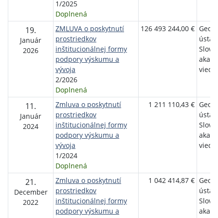
1/2025
Doplnená
ZMLUVA o poskytnutí
126 493 244,00 €
Geogr
19.
prostriedkov
ústav
Január
inštitucionálnej formy
Slove
2026
podpory výskumu a
akad
vývoja
vied, v
2/2026
Doplnená
Zmluva o poskytnutí
1 211 110,43 €
Geogr
11.
prostriedkov
ústav
Január
inštitucionálnej formy
Slove
2024
podpory výskumu a
akad
vývoja
vied, v
1/2024
Doplnená
Zmluva o poskytnutí
1 042 414,87 €
Geogr
21.
prostriedkov
ústav
December
inštitucionálnej formy
Slove
2022
podpory výskumu a
akad