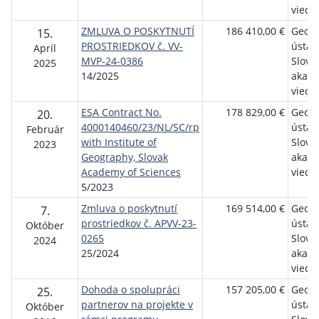
vied
ZMLUVA O POSKYTNUTÍ
186 410,00 €
Geogr
15.
PROSTRIEDKOV č. VV-
ústav
Apríl
MVP-24-0386
Slove
2025
14/2025
akad
vied, v
ESA Contract No.
178 829,00 €
Geogr
20.
4000140460/23/NL/SC/rp
ústav
Február
with Institute of
Slove
2023
Geography, Slovak
akad
Academy of Sciences
vied, v
5/2023
Zmluva o poskytnutí
169 514,00 €
Geogr
7.
prostriedkov č. APVV-23-
ústav
Október
0265
Slove
2024
25/2024
akad
vied, v
Dohoda o spolupráci
157 205,00 €
Geogr
25.
partnerov na projekte v
ústav
Október