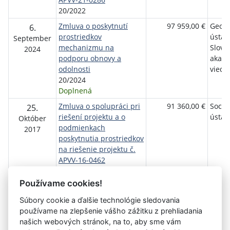
20/2022
Zmluva o poskytnutí
97 959,00 €
Geogr
6.
prostriedkov
ústav
September
mechanizmu na
Slove
2024
podporu obnovy a
akad
odolnosti
vied, v
20/2024
Doplnená
Zmluva o spolupráci pri
91 360,00 €
Socio
25.
riešení projektu a o
ústav
Október
podmienkach
2017
poskytnutia prostriedkov
na riešenie projektu č.
APVV-16-0462
12/2017
Doplnená
Používame cookies!
Súbory cookie a ďalšie technológie sledovania
používame na zlepšenie vášho zážitku z prehliadania
Aktuálna
1
2
3
4
5
6
7
8
9
10
11
našich webových stránok, na to, aby sme vám