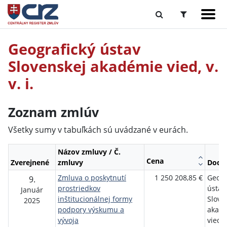
Geografický ústav
Slovenskej akadémie vied, v.
v. i.
Zoznam zmlúv
Všetky sumy v tabuľkách sú uvádzané v eurách.
Názov zmluvy / Č.
Cena
Zverejnené
zmluvy
Dodáv
Zmluva o poskytnutí
1 250 208,85 €
Geogr
9.
prostriedkov
ústav
Január
inštitucionálnej formy
Slove
2025
podpory výskumu a
akad
vývoja
vied, v