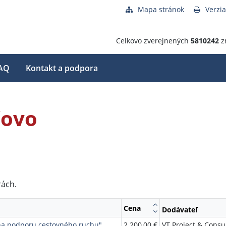
Mapa stránok
Verzia
Celkovo zverejnených
5810242
z
AQ
Kontakt a podpora
čovo
rách.
Cena
Dodávateľ
 na podporu cestovného ruchu"
2 200,00 €
VT Project & Consu