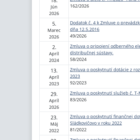
18.
162/2026
Jún
2026
Dodatok č. 4 k Zmluve o prevádzk
5.
dňa 12.5.2016
Marec
49/2026
2026
Zmluva o pripojení odberného ele
2.
distribučnej sústavy.
Apríl
58/2024
2024
Zmluva o poskytnutí dotácie z ro
13.
2023
Apríl
92/2023
2023
Zmluva o poskytnutí služieb č. T
29.
83/2026
Apríl
2026
Zmluva o poskytnutí finančnej do
23.
Sládkovičovo v roku 2022
Máj
81/2022
2022
Zmluva o poskytnutí finančnej do