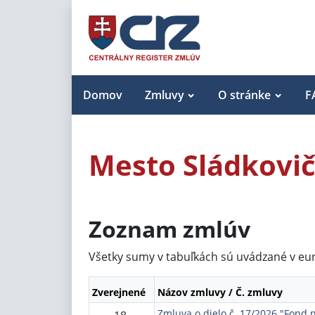
Domov
Zmluvy
O stránke
F
Mesto Sládkovi
Zoznam zmlúv
Všetky sumy v tabuľkách sú uvádzané v eu
Zverejnené
Názov zmluvy / Č. zmluvy
Zmluva o dielo č. 17/2026 "Fond