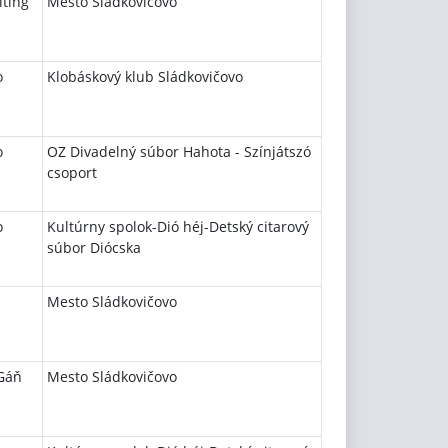
lting
Mesto Sládkovičovo
o
Klobáskový klub Sládkovičovo
o
OZ Divadelný súbor Hahota - Színjátszó
csoport
o
Kultúrny spolok-Dió héj-Detský citarový
súbor Diócska
Mesto Sládkovičovo
 Gáň
Mesto Sládkovičovo