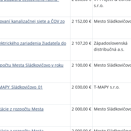
s.r.o.
ovaní kanalizačnej siete a ČOV zo
2 152,00 €
Mesto Sládkovičov
ktrického zariadenia žiadateľa do
2 107,20 €
Západoslovenská
distribučná a.s.
zpočtu Mesta Sládkovičovo v roku
2 100,00 €
Mesto Sládkovičov
-MAPY_Sládkovičovo_01
2 030,00 €
T-MAPY s.r.o.
tácie z rozpočtu Mesta
2 000,00 €
Mesto Sládkovičov
tácie z rozpočtu Mesta
2 000,00 €
Mesto Sládkovičov