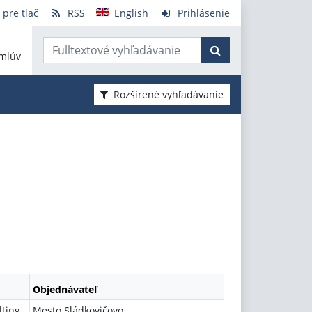
 pre tlač
RSS
English
Prihlásenie
mlúv
Rozšírené vyhľadávanie
Objednávateľ
lting
Mesto Sládkovičovo