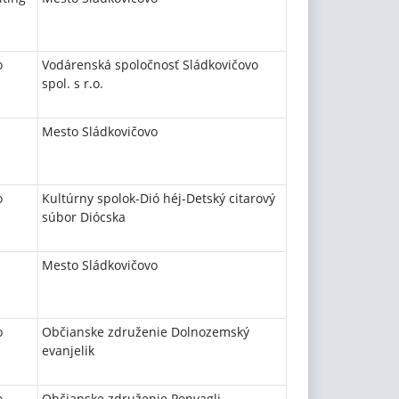
o
Vodárenská spoločnosť Sládkovičovo
spol. s r.o.
Mesto Sládkovičovo
o
Kultúrny spolok-Dió héj-Detský citarový
súbor Diócska
Mesto Sládkovičovo
o
Občianske združenie Dolnozemský
evanjelik
o
Občianske združenie Ponvagli