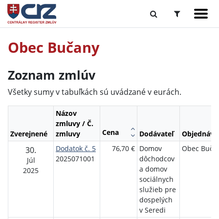
Obec Bučany
Zoznam zmlúv
Všetky sumy v tabuľkách sú uvádzané v eurách.
Názov
zmluvy / Č.
Cena
Zverejnené
zmluvy
Dodávateľ
Objednáva
Dodatok č. 5
76,70 €
Domov
Obec Buča
30.
2025071001
dôchodcov
Júl
a domov
2025
sociálnych
služieb pre
dospelých
v Seredi