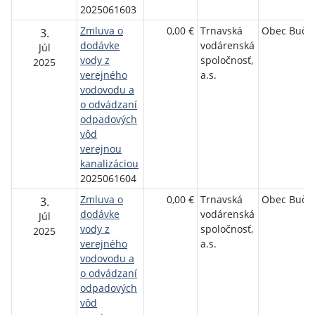
2025061603
Zmluva o
0,00 €
Trnavská
Obec Buča
3.
dodávke
vodárenská
Júl
vody z
spoločnosť,
2025
verejného
a.s.
vodovodu a
o odvádzaní
odpadových
vôd
verejnou
kanalizáciou
2025061604
Zmluva o
0,00 €
Trnavská
Obec Buča
3.
dodávke
vodárenská
Júl
vody z
spoločnosť,
2025
verejného
a.s.
vodovodu a
o odvádzaní
odpadových
vôd