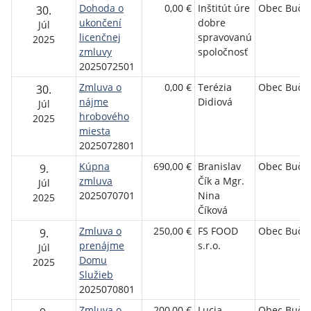
Dohoda o
0,00 €
Inštitút úre
Obec Buča
30.
ukončení
dobre
Júl
licenčnej
spravovanú
2025
zmluvy
spoločnosť
2025072501
Zmluva o
0,00 €
Terézia
Obec Buča
30.
nájme
Didiová
Júl
hrobového
2025
miesta
2025072801
Kúpna
690,00 €
Branislav
Obec Buča
9.
zmluva
Čík a Mgr.
Júl
2025070701
Nina
2025
Číková
Zmluva o
250,00 €
FS FOOD
Obec Buča
9.
prenájme
s.r.o.
Júl
Domu
2025
Služieb
2025070801
Zmluva o
200,00 €
Lucia
Obec Buča