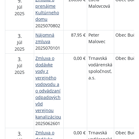
9.
prenájme
Malovcová
Júl
Kultúrneho
2025
domu
2025070802
Nájomná
87,95 €
Peter
Obec Buča
3.
zmluva
Malovec
Júl
2025070101
2025
Zmluva o
0,00 €
Trnavská
Obec Buča
3.
dodávke
vodárenská
Júl
vody z
spoločnosť,
2025
verejného
a.s.
vodovodu a
o odvádzaní
odpadových
vôd
verejnou
kanalizáciou
2025062601
Zmluva o
0,00 €
Trnavská
Obec Buča
3.