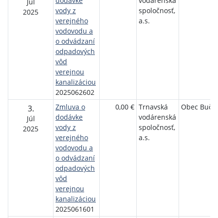
dodávke
vodárenská
Júl
vody z
spoločnosť,
2025
verejného
a.s.
vodovodu a
o odvádzaní
odpadových
vôd
verejnou
kanalizáciou
2025062602
Zmluva o
0,00 €
Trnavská
Obec Buča
3.
dodávke
vodárenská
Júl
vody z
spoločnosť,
2025
verejného
a.s.
vodovodu a
o odvádzaní
odpadových
vôd
verejnou
kanalizáciou
2025061601