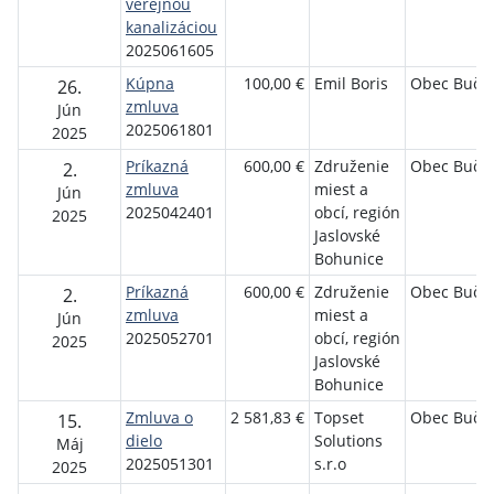
verejnou
kanalizáciou
2025061605
Kúpna
100,00 €
Emil Boris
Obec Buča
26.
zmluva
Jún
2025061801
2025
Príkazná
600,00 €
Združenie
Obec Buča
2.
zmluva
miest a
Jún
2025042401
obcí, región
2025
Jaslovské
Bohunice
Príkazná
600,00 €
Združenie
Obec Buča
2.
zmluva
miest a
Jún
2025052701
obcí, región
2025
Jaslovské
Bohunice
Zmluva o
2 581,83 €
Topset
Obec Buča
15.
dielo
Solutions
Máj
2025051301
s.r.o
2025