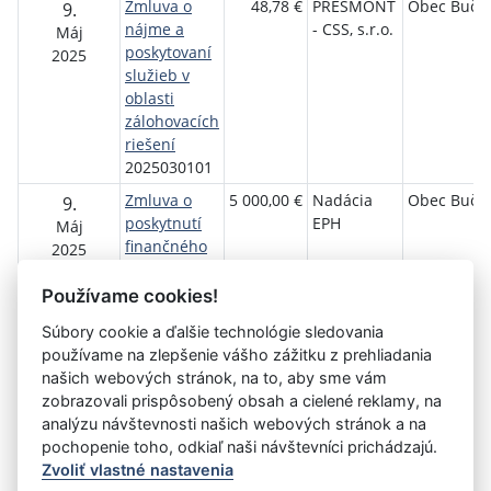
Zmluva o
48,78 €
PRESMONT
Obec Buča
9.
nájme a
- CSS, s.r.o.
Máj
poskytovaní
2025
služieb v
oblasti
zálohovacích
riešení
2025030101
Zmluva o
5 000,00 €
Nadácia
Obec Buča
9.
poskytnutí
EPH
Máj
finančného
2025
príspevku
2025050701
Používame cookies!
Súbory cookie a ďalšie technológie sledovania
používame na zlepšenie vášho zážitku z prehliadania
Aktuálna
«
1
2
3
4
5
6
7
8
9
10
našich webových stránok, na to, aby sme vám
stránka
zobrazovali prispôsobený obsah a cielené reklamy, na
11
»
6
analýzu návštevnosti našich webových stránok a na
pochopenie toho, odkiaľ naši návštevníci prichádzajú.
Zvoliť vlastné nastavenia