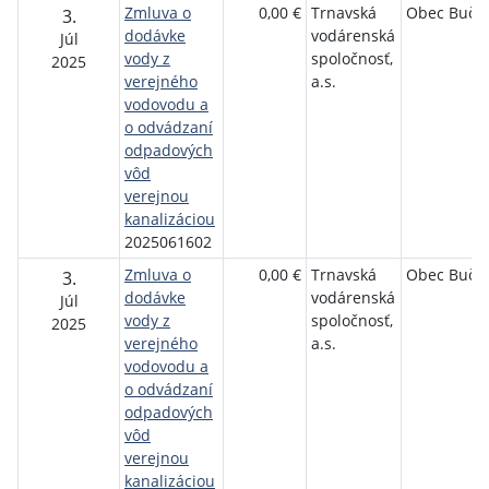
Zmluva o
0,00 €
Trnavská
Obec Buča
3.
dodávke
vodárenská
Júl
vody z
spoločnosť,
2025
verejného
a.s.
vodovodu a
o odvádzaní
odpadových
vôd
verejnou
kanalizáciou
2025061602
Zmluva o
0,00 €
Trnavská
Obec Buča
3.
dodávke
vodárenská
Júl
vody z
spoločnosť,
2025
verejného
a.s.
vodovodu a
o odvádzaní
odpadových
vôd
verejnou
kanalizáciou