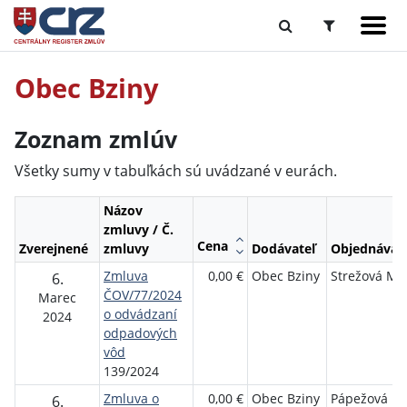
Obec Bziny
Zoznam zmlúv
Všetky sumy v tabuľkách sú uvádzané v eurách.
Názov
zmluvy / Č.
Cena
Zverejnené
zmluvy
Dodávateľ
Objednávat
Zmluva
0,00 €
Obec Bziny
Strežová Má
6.
ČOV/77/2024
Marec
o odvádzaní
2024
odpadových
vôd
139/2024
Zmluva o
0,00 €
Obec Bziny
Pápežová
6.