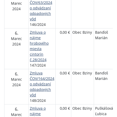
ČOV/63/2024
Marec
o odvádzaní
2024
odpadových
vôd
146/2024
Zmluva o
0,00 €
Obec Bziny
Banďoš
6.
nájme
Marián
Marec
hrobového
2024
miesta
cintorín
č.28/2024
147/2024
Zmluva
0,00 €
Obec Bziny
Banďoš
6.
ČOV/164/2024
Marián
Marec
o odvádzaní
2024
odpadových
vôd
148/2024
Zmluva o
0,00 €
Obec Bziny
Puškášová
6.
nájme
Ľubica
Marec