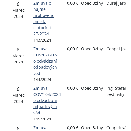
Zmluva o
0,00 €
Obec Bziny
Duraj Jarosl
6.
nájme
Marec
hrobového
2024
miesta
cintorín č.
27/2024
143/2024
Zmluva
0,00 €
Obec Bziny
Cengel Jozef
6.
ČOV/62/2024
Marec
o odvádzaní
2024
odpadových
vôd
144/2024
Zmluva
0,00 €
Obec Bziny
Ing. Štefan
6.
ČOV/104/2024
Leštinský
Marec
o odvádzaní
2024
odpadových
vôd
145/2024
Zmluva
0,00 €
Obec Bziny
Cengelová E
6.