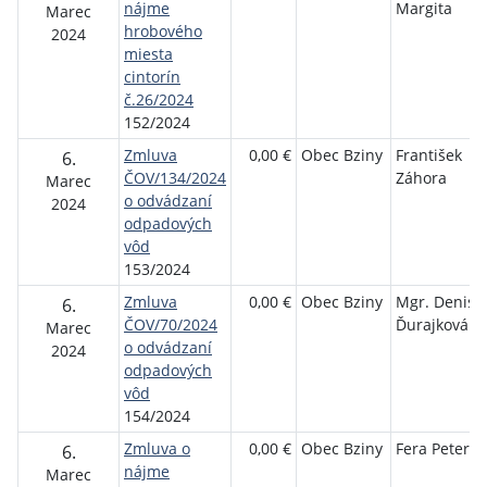
nájme
Margita
Marec
hrobového
2024
miesta
cintorín
č.26/2024
152/2024
Zmluva
0,00 €
Obec Bziny
František
6.
ČOV/134/2024
Záhora
Marec
o odvádzaní
2024
odpadových
vôd
153/2024
Zmluva
0,00 €
Obec Bziny
Mgr. Denisa
6.
ČOV/70/2024
Ďurajková
Marec
o odvádzaní
2024
odpadových
vôd
154/2024
Zmluva o
0,00 €
Obec Bziny
Fera Peter
6.
nájme
Marec