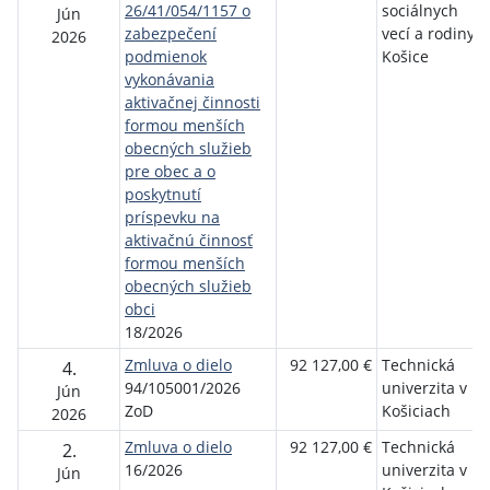
26/41/054/1157 o
sociálnych
Jún
zabezpečení
vecí a rodiny
2026
podmienok
Košice
vykonávania
aktivačnej činnosti
formou menších
obecných služieb
pre obec a o
poskytnutí
príspevku na
aktivačnú činnosť
formou menších
obecných služieb
obci
18/2026
Zmluva o dielo
92 127,00 €
Technická
4.
94/105001/2026
univerzita v
Jún
ZoD
Košiciach
2026
Zmluva o dielo
92 127,00 €
Technická
2.
16/2026
univerzita v
Jún