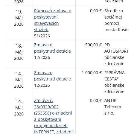
Košiciach
2026
Rámcová zmluva o
0,00 €
Stredisko
19.
poskytovaní
sociálnej
Máj
stravovacích
pomoci
2026
služieb
mesta Košice
51/2026
Zmluva o
500,00 €
PD
18.
poskytnutí dotácie
AUTOSPORT,
Máj
12/2026
občianske
2026
združenie
Zmluva o
1 000,00 €
"SPRÁVNA
14.
poskytnutí dotácie
CESTA"
Máj
12/2025
občianske
2026
združenie
Zmluva č.
0,00 €
ANTIK
14.
26/0929/002
Telecom
Máj
(253558) o zriadení
s.r.o.
2026
a poskytovaní
pripojenia k sieti
INTERNET, zriadení