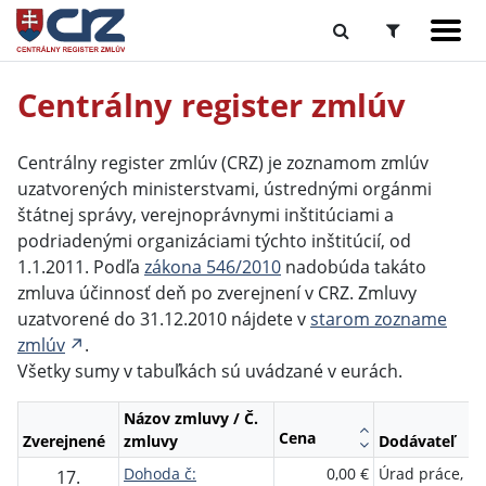
Centrálny register zmlúv
Centrálny register zmlúv (CRZ) je zoznamom zmlúv
uzatvorených ministerstvami, ústrednými orgánmi
štátnej správy, verejnoprávnymi inštitúciami a
podriadenými organizáciami týchto inštitúcií, od
1.1.2011. Podľa
zákona 546/2010
nadobúda takáto
zmluva účinnosť deň po zverejnení v CRZ. Zmluvy
uzatvorené do 31.12.2010 nájdete v
starom zozname
zmlúv
.
Všetky sumy v tabuľkách sú uvádzané v eurách.
Názov zmluvy / Č.
Cena
Zverejnené
zmluvy
Dodávateľ
Dohoda č:
0,00 €
Úrad práce,
17.