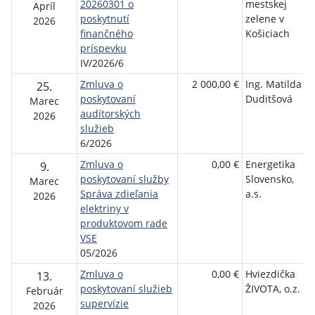
20260301 o
mestskej
Apríl
poskytnutí
zelene v
2026
finančného
Košiciach
príspevku
IV/2026/6
Zmluva o
2 000,00 €
Ing. Matilda
25.
poskytovaní
Duditšová
Marec
audítorských
2026
služieb
6/2026
Zmluva o
0,00 €
Energetika
9.
poskytovaní služby
Slovensko,
Marec
Správa zdieľania
a.s.
2026
elektriny v
produktovom rade
VSE
05/2026
Zmluva o
0,00 €
Hviezdička
13.
poskytovaní služieb
ŽIVOTA, o.z.
Február
supervízie
2026