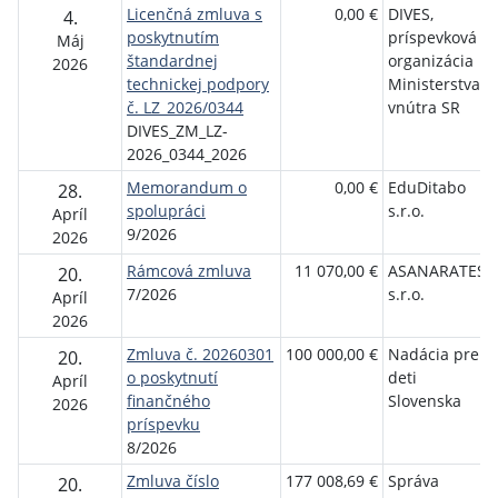
Licenčná zmluva s
0,00 €
DIVES,
4.
poskytnutím
príspevková
Máj
štandardnej
organizácia
2026
technickej podpory
Ministerstva
č. LZ_2026/0344
vnútra SR
DIVES_ZM_LZ-
2026_0344_2026
Memorandum o
0,00 €
EduDitabo
28.
spolupráci
s.r.o.
Apríl
9/2026
2026
Rámcová zmluva
11 070,00 €
ASANARATES
20.
7/2026
s.r.o.
Apríl
2026
Zmluva č. 20260301
100 000,00 €
Nadácia pre
20.
o poskytnutí
deti
Apríl
finančného
Slovenska
2026
príspevku
8/2026
Zmluva číslo
177 008,69 €
Správa
20.