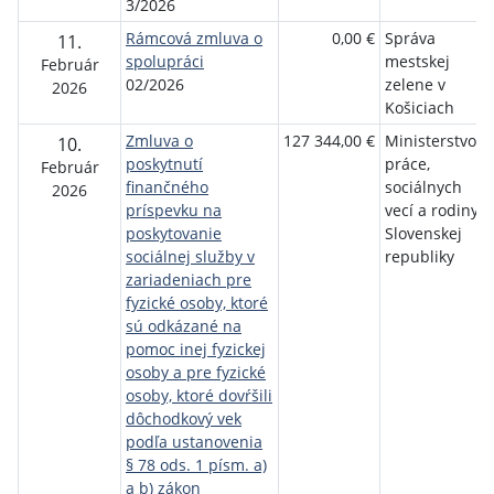
3/2026
Rámcová zmluva o
0,00 €
Správa
11.
spolupráci
mestskej
Február
02/2026
zelene v
2026
Košiciach
Zmluva o
127 344,00 €
Ministerstvo
10.
poskytnutí
práce,
Február
finančného
sociálnych
2026
príspevku na
vecí a rodiny
poskytovanie
Slovenskej
sociálnej služby v
republiky
zariadeniach pre
fyzické osoby, ktoré
sú odkázané na
pomoc inej fyzickej
osoby a pre fyzické
osoby, ktoré dovŕšili
dôchodkový vek
podľa ustanovenia
§ 78 ods. 1 písm. a)
a b) zákon