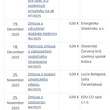
pre obec a o
poskytnutí
príspevku na ak
97/2025
Zmluva o
0,00 €
Energetika
19.
združenej
Slovensko, a.s.
December
dodávke elektriny
2025
95/2025
Rámcová zmluva
0,00 €
Slovenský
18.
o zabezpečení
Červený kríž,
December
spoločného
územný spolok
2025
stravovania
Košice
93/2025
Zmluva o podaní
0,00 €
Lucia Balegová,
25.
umeleckého
Soňa
November
výkonu
Červeňáková
2025
85/2025
Zmluva o
0,00 €
EDU.CO spol.
25.
spolupráci
s.r.o.
November
84/2025
2025