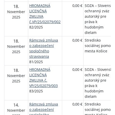
HROMADNÁ
0,00 €
SOZA – Slovenský
18.
LICENČNÁ
ochranný zväz
November
ZMLUVA
autorský pre
2025
č.VP/25/02079/002
práva k
82/2025
hudobným
dielam
Rámcová zmluva
0,00 €
Stredisko
18.
o zabezpečení
sociálnej pomoci
November
spoločného
mesta Košice
2025
stravovania
81/2025
HROMADNÁ
0,00 €
SOZA - Slovenský
18.
LICENČNÁ
ochranný zväz
November
ZMLUVA č.
autorský pre
2025
VP/25/02079/003
práva k
83/2025
hudobným
dielam
Rámcová zmluva
0,00 €
Stredisko
14.
o zabezpečení
sociálnej pomoci
November
spoločného
mesta Košice