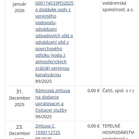
000174533PO2025
vodárenská
Január
o dodávke vody z
spoločnosť, a.s.
2026
verejného
vodovodu,
odvádzaní
odpadových vôd a
odvádzaní vôd z
povrchového
odtoku (voda z
atmosferických
zrážok) verejnou
kanalizáciou
89/2025
Rámcová zmluva
0,00 €
ČaSS, spol. s r.o.
31.
na dodanie
December
upratovacej a
2025
čistiacej služby
99/2025
Zmluva č.
0,00 €
TEPELNÉ
23.
1030112725
HOSPODÁRSTVO
December
88/2025
spoločnosť s