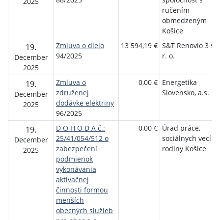
2025
ručením
obmedzeným
Košice
Zmluva o dielo
13 594,19 €
S&T Renovio 3 s.
19.
94/2025
r. o.
December
2025
Zmluva o
0,00 €
Energetika
19.
združenej
Slovensko, a.s.
December
dodávke elektriny
2025
96/2025
D O H O D A č.:
0,00 €
Úrad práce,
19.
25/41/054/512 o
sociálnych vecí a
December
zabezpečení
rodiny Košice
2025
podmienok
vykonávania
aktivačnej
činnosti formou
menších
obecných služieb