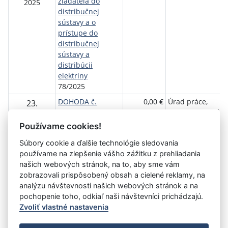
žiadateľa do
2025
distribučnej
sústavy a o
prístupe do
distribučnej
sústavy a
distribúcii
elektriny
78/2025
DOHODA č.
0,00 €
Úrad práce,
23.
25/41/010/39
sociálnych vecí a
Október
77/2025
rodiny Košice
2025
Používame cookies!
Súbory cookie a ďalšie technológie sledovania
používame na zlepšenie vášho zážitku z prehliadania
Aktuálna
«
1
2
3
4
5
6
7
8
9
10
našich webových stránok, na to, aby sme vám
stránka
zobrazovali prispôsobený obsah a cielené reklamy, na
11
»
3
analýzu návštevnosti našich webových stránok a na
pochopenie toho, odkiaľ naši návštevníci prichádzajú.
Zvoliť vlastné nastavenia
©
Úrad vlády SR
- Všetky práva vyhradené