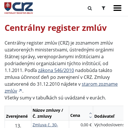
Centrálny register zmlúv
Centrálny register zmlúv (CRZ) je zoznamom zmlúv
uzatvorených ministerstvami, ústrednými orgánmi
štátnej správy, verejnoprávnymi inštitúciami a
podriadenými organizáciami týchto inštitúcií, od
1.1.2011. Podľa
zákona 546/2010
nadobúda takáto
zmluva účinnosť deň po zverejnení v CRZ. Zmluvy
uzatvorené do 31.12.2010 nájdete v
starom zozname
zmlúv
.
Všetky sumy v tabuľkách sú uvádzané v eurách.
Názov zmluvy /
Cena
Zverejnené
Č. zmluvy
Dodávateľ
Zmluva č. 30-
0,00 €
Východoslovensk
13.