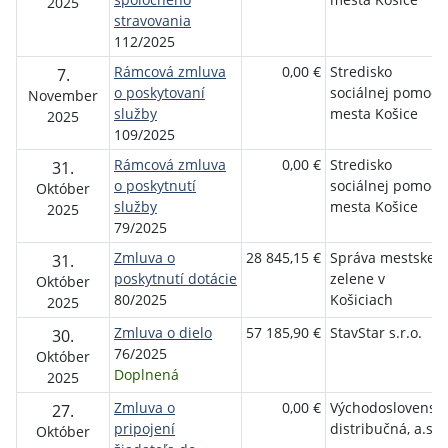
2025
stravovania
112/2025
Rámcová zmluva
0,00 €
Stredisko
7.
o poskytovaní
sociálnej pomoci
November
služby
mesta Košice
2025
109/2025
Rámcová zmluva
0,00 €
Stredisko
31.
o poskytnutí
sociálnej pomoci
Október
služby
mesta Košice
2025
79/2025
Zmluva o
28 845,15 €
Správa mestskej
31.
poskytnutí dotácie
zelene v
Október
80/2025
Košiciach
2025
Zmluva o dielo
57 185,90 €
StavStar s.r.o.
30.
76/2025
Október
Doplnená
2025
Zmluva o
0,00 €
Východoslovensk
27.
pripojení
distribučná, a.s.
Október