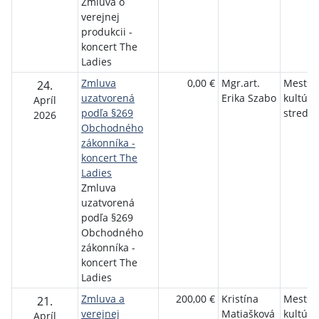
Zmluva o
verejnej
produkcii -
koncert The
Ladies
Zmluva
0,00 €
Mgr.art.
Mestsk
24.
uzatvorená
Erika Szabo
kultúrn
Apríl
podľa §269
stredis
2026
Obchodného
zákonníka -
koncert The
Ladies
Zmluva
uzatvorená
podľa §269
Obchodného
zákonníka -
koncert The
Ladies
Zmluva a
200,00 €
Kristína
Mestsk
21.
verejnej
Matiašková
kultúrn
Apríl