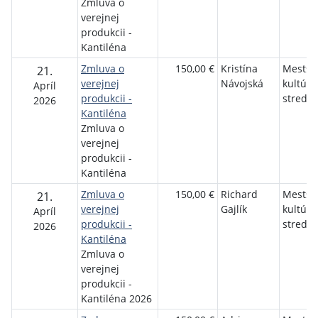
Zmluva o
verejnej
produkcii -
Kantiléna
Zmluva o
150,00 €
Kristína
Mestsk
21.
verejnej
Návojská
kultúrn
Apríl
produkcii -
stredis
2026
Kantiléna
Zmluva o
verejnej
produkcii -
Kantiléna
Zmluva o
150,00 €
Richard
Mestsk
21.
verejnej
Gajlík
kultúrn
Apríl
produkcii -
stredis
2026
Kantiléna
Zmluva o
verejnej
produkcii -
Kantiléna 2026