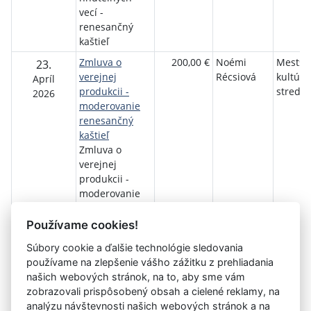
vecí -
renesančný
kaštieľ
Zmluva o
200,00 €
Noémi
Mestsk
23.
verejnej
Récsiová
kultúrn
Apríl
produkcii -
stredis
2026
moderovanie
renesančný
kaštieľ
Zmluva o
verejnej
produkcii -
moderovanie
renesančný
kaštieľ
Používame cookies!
Súbory cookie a ďalšie technológie sledovania
používame na zlepšenie vášho zážitku z prehliadania
Aktuálna
«
1
2
3
4
5
6
7
8
9
10
našich webových stránok, na to, aby sme vám
stránka
zobrazovali prispôsobený obsah a cielené reklamy, na
11
»
5
analýzu návštevnosti našich webových stránok a na