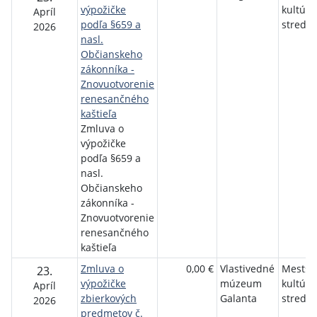
výpožičke
kultúrn
Apríl
podľa §659 a
stredis
2026
nasl.
Občianskeho
zákonníka -
Znovuotvorenie
renesančného
kaštieľa
Zmluva o
výpožičke
podľa §659 a
nasl.
Občianskeho
zákonníka -
Znovuotvorenie
renesančného
kaštieľa
Zmluva o
0,00 €
Vlastivedné
Mestsk
23.
výpožičke
múzeum
kultúrn
Apríl
zbierkových
Galanta
stredis
2026
predmetov č.