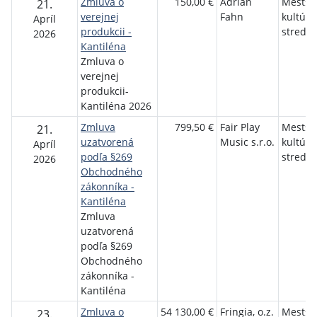
Zmluva o
150,00 €
Adrian
Mestsk
21.
verejnej
Fahn
kultúrn
Apríl
produkcii -
stredis
2026
Kantiléna
Zmluva o
verejnej
produkcii-
Kantiléna 2026
Zmluva
799,50 €
Fair Play
Mestsk
21.
uzatvorená
Music s.r.o.
kultúrn
Apríl
podľa §269
stredis
2026
Obchodného
zákonníka -
Kantiléna
Zmluva
uzatvorená
podľa §269
Obchodného
zákonníka -
Kantiléna
Zmluva o
54 130,00 €
Fringia, o.z.
Mestsk
23.