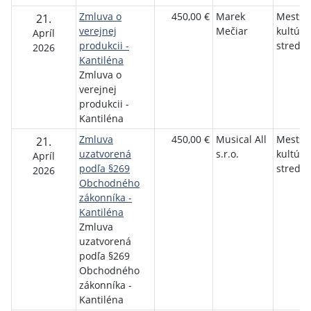
Zmluva o
450,00 €
Marek
Mestsk
21.
verejnej
Mečiar
kultúrn
Apríl
produkcii -
stredis
2026
Kantiléna
Zmluva o
verejnej
produkcii -
Kantiléna
Zmluva
450,00 €
Musical All
Mestsk
21.
uzatvorená
s.r.o.
kultúrn
Apríl
podľa §269
stredis
2026
Obchodného
zákonníka -
Kantiléna
Zmluva
uzatvorená
podľa §269
Obchodného
zákonníka -
Kantiléna