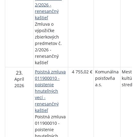
2/2026 -
renesančný
kaštieľ
Zmluva o
výpožičke
zbierkových
predmetov č.
2/2026 -
renesančný
kaštieľ
Poistná zmluva
4 755,02 €
Komunálna
Mestsk
23.
011900010 -
poisťovňa
kultúrn
Apríl
poistenie
a.s.
stredis
2026
hnuteľných
vecí -
renesančný
kaštieľ
Poistná zmluva
011900010 -
poistenie
hnuteľných