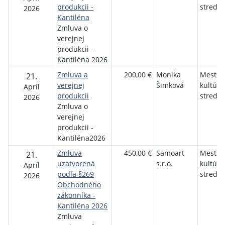
produkcii -
stredis
2026
Kantiléna
Zmluva o
verejnej
produkcii -
Kantiléna 2026
Zmluva a
200,00 €
Monika
Mestsk
21.
verejnej
Šimková
kultúrn
Apríl
produkcii
stredis
2026
Zmluva o
verejnej
produkcii -
Kantiléna2026
Zmluva
450,00 €
Samoart
Mestsk
21.
uzatvorená
s.r.o.
kultúrn
Apríl
podľa §269
stredis
2026
Obchodného
zákonníka -
Kantiléna 2026
Zmluva