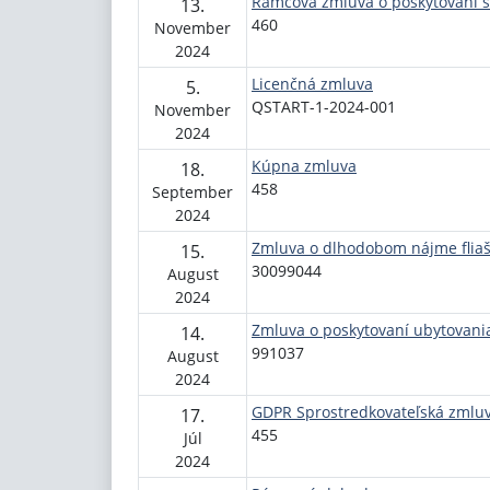
Rámcová zmluva o poskytovaní s
13.
460
November
2024
Licenčná zmluva
5.
QSTART-1-2024-001
November
2024
Kúpna zmluva
18.
458
September
2024
Zmluva o dlhodobom nájme fliaš
15.
30099044
August
2024
Zmluva o poskytovaní ubytovani
14.
991037
August
2024
GDPR Sprostredkovateľská zmlu
17.
455
Júl
2024