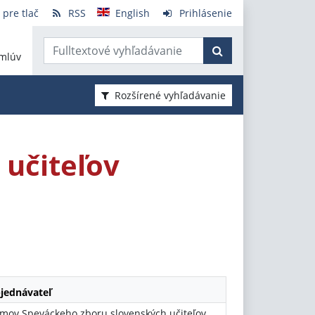
 pre tlač
RSS
English
Prihlásenie
mlúv
Rozšírené vyhľadávanie
učiteľov
jednávateľ
mov Speváckeho zboru slovenských učiteľov