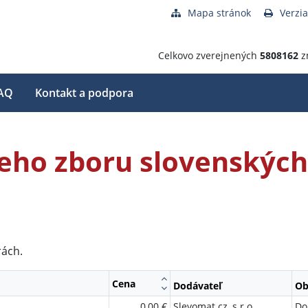
Mapa stránok
Verzia
Celkovo zverejnených
5808162
z
AQ
Kontakt a podpora
ho zboru slovenských 
rách.
Cena
Dodávateľ
Ob
0,00 €
Slevomat.cz, s.r.o.
Do