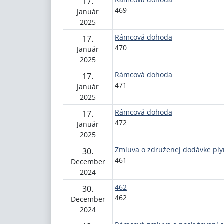
17.
469
Január
2025
Rámcová dohoda
17.
470
Január
2025
Rámcová dohoda
17.
471
Január
2025
Rámcová dohoda
17.
472
Január
2025
Zmluva o združenej dodávke pl
30.
461
December
2024
462
30.
462
December
2024