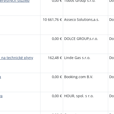
ervisných služieb
0,00 €
Todos Group s.r.o.
Do
10 661,76 €
Asseco Solutions,a.s.
Do
0,00 €
DOLCE GROUP,s.r.o.
Do
 na technické plyny
162,48 €
Linde Gas s.r.o.
Do
a
0,00 €
Booking.com B.V.
Do
va
0,00 €
HOUR, spol. s r.o.
Do