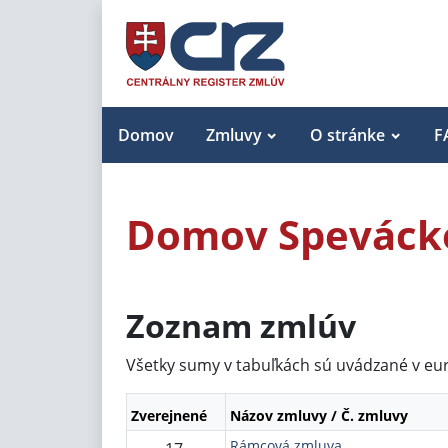
Domov
Zmluvy
O stránke
F
Domov Spevácke
Zoznam zmlúv
Všetky sumy v tabuľkách sú uvádzané v eu
Zverejnené
Názov zmluvy / Č. zmluvy
Rámcová zmluva