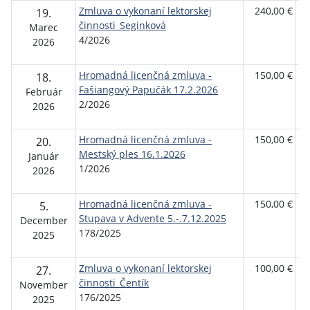
Zmluva o vykonaní lektorskej
240,00 €
Fy
19.
činnosti_Seginková
os
Marec
4/2026
2026
Hromadná licenčná zmluva -
150,00 €
S
18.
Fašiangový Papučák 17.2.2026
O
Február
2/2026
Z
2026
A
Hromadná licenčná zmluva -
150,00 €
S
20.
Mestský ples 16.1.2026
O
Január
1/2026
Z
2026
A
Hromadná licenčná zmluva -
150,00 €
S
5.
Stupava v Advente 5.-.7.12.2025
O
December
178/2025
Z
2025
A
Zmluva o vykonaní lektorskej
100,00 €
Fy
27.
činnosti_Čentík
os
November
176/2025
2025