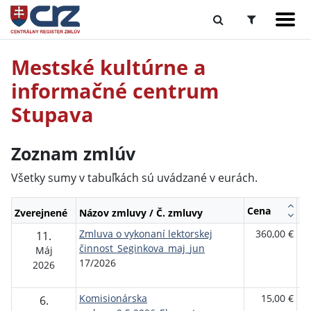
Mestské kultúrne a
informačné centrum
Stupava
Zoznam zmlúv
Všetky sumy v tabuľkách sú uvádzané v eurách.
Cena
Zverejnené
Názov zmluvy / Č. zmluvy
Do
Zmluva o vykonaní lektorskej
360,00 €
Fy
11.
činnost_Seginkova_maj_jun
os
Máj
17/2026
2026
Komisionárska
15,00 €
Tu
6.