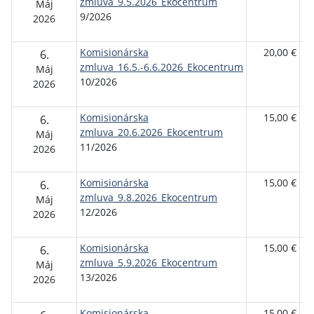
zmluva_9.5.2026_Ekocentrum
re
Máj
9/2026
Br
2026
Komisionárska
20,00 €
Tu
6.
zmluva_16.5.-6.6.2026_Ekocentrum
re
Máj
10/2026
Br
2026
Komisionárska
15,00 €
Tu
6.
zmluva_20.6.2026_Ekocentrum
re
Máj
11/2026
Br
2026
Komisionárska
15,00 €
Tu
6.
zmluva_9.8.2026_Ekocentrum
re
Máj
12/2026
Br
2026
Komisionárska
15,00 €
Tu
6.
zmluva_5.9.2026_Ekocentrum
re
Máj
13/2026
Br
2026
Komisionárska
15,00 €
Tu