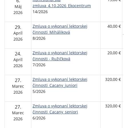
6.
zmluva_4.10.2026_Ekocentrum
re
Máj
14/2026
Br
2026
Zmluva o vykonaní lektorskej
40,00 €
In
29.
činnosti_Miháliková
Ja
Apríl
8/2026
Mi
2026
Zmluva o vykonaní lektorskej
20,00 €
Fy
24.
činnosti - Ružičková
os
Apríl
7/2026
2026
Zmluva o vykonaní lektorskej
320,00 €
Fy
27.
činnosti_Cacany_juniori
os
Marec
5/2026
2026
Zmluva o vykonaní lektorskej
320,00 €
Fy
27.
činnosti_Cacany_seniori
os
Marec
6/2026
2026