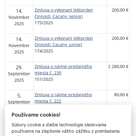
Zmluva o vykonaní lektorskej
200,00 €
Fy
14.
činnosti_Cacany_seniori
os
November
175/2025
2025
Zmluva o vykonaní lektorskej
200,00 €
Fy
14.
činnosti_Cacany_juniori
os
November
174/2025
2025
Zmluva o nájme predajného
2 280,00 €
Da
29.
miesta č. 230
Ho
September
151/2025
Ca
2025
Se
Zmluva o nájme predajného
80,00 €
Fy
5.
miesta č. 222
os
September
119/2025
2025
Používame cookies!
Súbory cookie a ďalšie technológie sledovania
používame na zlepšenie vášho zážitku z prehliadania
Aktuálna