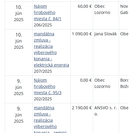
Nájom
60,00 €
Obec
Novic
10.
hrobového
Lozorno
Gabrie
Jún
miesta č. 84/1
2025
206/2025
mandátna
1 090,00 €
Jana Slovák
Obec 
10.
zmluva -
Jún
realizácia
2025
výberového
konania -
elektrická energia
207/2025
Nájom
0,00 €
Obec
Bordá
9.
hrobového
Lozorno
Božen
Jún
miesta č. 95/3
2025
202/2025
mandátna
2 190,00 €
ANSVO s. r.
Obec 
9.
zmluva -
o.
Jún
realizácia
2025
výberového
konania - zemný