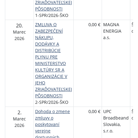
ZRIAĎOVATEĽSKEJ
PÔSOBNOSTI
1-SPR/2026-ŠKO
ZMLUVA O
0,00 €
MAGNA
Št
20.
ZABEZPEČENÍ
ENERGIA
orc
Marec
NÁKUPU,
a.s.
2026
DODÁVKY A
DISTRIBÚCIE
PLYNU PRE
MINISTERSTVO
KULTÚRY SR A
ORGANIZÁCIE V
JEHO
ZRIAĎOVATEĽSKEJ
PÔSOBNOSTI
2-SPR/2026-ŠKO
Dohoda o zmene
0,00 €
UPC
Št
2.
zmluvy o
Broadbeand
orc
Marec
poskytovaní
Slovakia,
2026
verejne
s.r.o.
dostupných