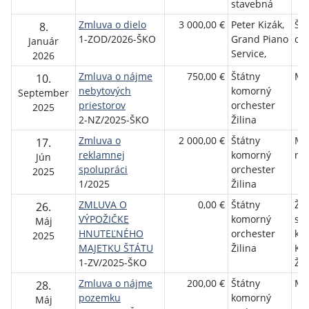
stavebná
Zmluva o dielo
3 000,00 €
Peter Kizák,
Št
8.
1-ZOD/2026-ŠKO
Grand Piano
orc
Január
Service,
2026
Zmluva o nájme
750,00 €
Štátny
MZ 
10.
nebytových
komorný
September
priestorov
orchester
2025
2-NZ/2025-ŠKO
Žilina
Zmluva o
2 000,00 €
Štátny
Mot
17.
reklamnej
komorný
r. o
Jún
spolupráci
orchester
2025
1/2025
Žilina
ZMLUVA O
0,00 €
Štátny
Žil
26.
VÝPOŽIČKE
komorný
sa
Máj
HNUTEĽNÉHO
orchester
kra
2025
MAJETKU ŠTÁTU
Žilina
Ko
1-ZV/2025-ŠKO
Žil
Zmluva o nájme
200,00 €
Štátny
MZ 
28.
pozemku
komorný
Máj