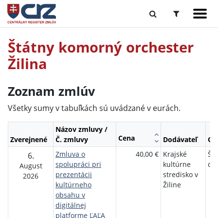
Štátny komorný orchester
Žilina
Zoznam zmlúv
Všetky sumy v tabuľkách sú uvádzané v eurách.
Názov zmluvy /
Cena
Zverejnené
Č. zmluvy
Dodávateľ
Ob
Zmluva o
40,00 €
Krajské
Št
6.
spolupráci pri
kultúrne
orc
August
prezentácii
stredisko v
2026
kultúrneho
Žiline
obsahu v
digitálnej
platforme ĽAĽA