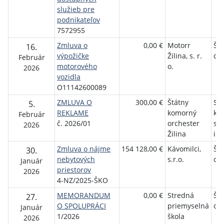
služieb pre
podnikateľov
7572955
Zmluva o
0,00 €
Motorr
Št
16.
výpožičke
Žilina, s. r.
orc
Február
motorového
o.
2026
vozidla
O11142600089
ZMLUVA O
300,00 €
Štátny
Sl
5.
REKLAME
komorný
ko
Február
č. 2026/01
orchester
st
2026
Žilina
inž
Zmluva o nájme
154 128,00 €
Kávomilci,
Št
30.
nebytových
s.r.o.
orc
Január
priestorov
2026
4-NZ/2025-ŠKO
MEMORANDUM
0,00 €
Stredná
Št
27.
O SPOLUPRÁCI
priemyselná
orc
Január
1/2026
škola
2026