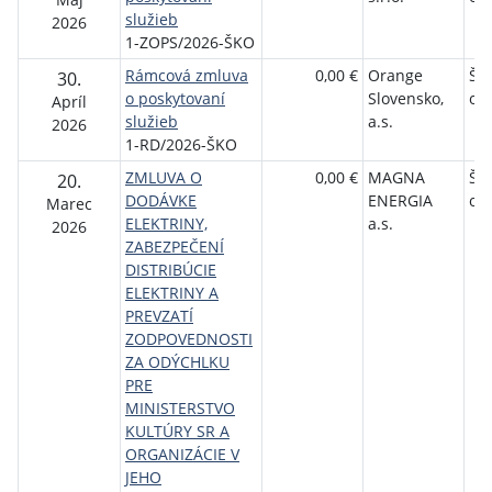
služieb
2026
1-ZOPS/2026-ŠKO
Rámcová zmluva
0,00 €
Orange
Št
30.
o poskytovaní
Slovensko,
orc
Apríl
služieb
a.s.
2026
1-RD/2026-ŠKO
ZMLUVA O
0,00 €
MAGNA
Št
20.
DODÁVKE
ENERGIA
orc
Marec
ELEKTRINY,
a.s.
2026
ZABEZPEČENÍ
DISTRIBÚCIE
ELEKTRINY A
PREVZATÍ
ZODPOVEDNOSTI
ZA ODÝCHLKU
PRE
MINISTERSTVO
KULTÚRY SR A
ORGANIZÁCIE V
JEHO