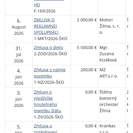
HO
F-169/2026
ZMLUVA O
2 000,00 €
Motorr
Št
6.
REKLAMNEJ
Žilina, s. r.
orc
August
SPOLUPRÁCI
o.
2026
1-MKT/2026-ŠKO
Zmluva o dielo
5 500,00 €
Mgr.
Št
31.
2-ZOD/2026-ŠKO
Zuzana
orc
Júl
Kizáková
2026
Zmluva o nájme
200,00 €
MZ
Št
4.
pozemku
ART,s.r.o.
orc
Jún
1-NZ/2026-ŠKO
2026
Zmluvy o
0,00 €
Štátny
Zá
3.
výpôžičke
komorný
um
Jún
hnuteľného
orchester
Ky
2026
majetku štátu
Žilina
lie
1-ZV/2026-ŠKO
Zmluva o
0,00 €
Krankas
Št
5.
poskytovaní
s.r.o.
orc
Máj