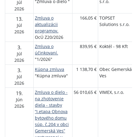
"Zmluva o dielo "
s.r.o.
Júl
2026
Zmluva o
166,05 €
TOPSET
13.
aktualizácii
Solutions s.r.o.
Júl
programov.
2026
OcÚ Z20/2026
Zmluva o
839,95 €
Koktél - 98 Kft
3.
účinkovaní.
Júl
"1/2026"
2026
Kúpna zmluva
1 138,70 €
Obec Gemerská
E
3.
"Kúpna zmluva"
Ves
Júl
2026
Zmluva o dielo -
56 010,65 €
VIMEX, s.r.o.
19.
na zhotovenie
Jún
diela - stavby
2026
“I.etapa Obnova
bytového domu
súp. č.204 v obci
Gemerská Ves”