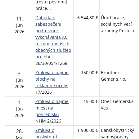
trestu povinnej
práce...
Dohoda o
6 544,80 €
Úrad práce,
11.
zabezpečení
sociálnych vecí
Jún
podmienok
a rodiny Revúca
2026
vykonávania AČ
formou menších
obecných služieb
pre obec.
26/30/054/1268
Zmluva o nájme
150,00 €
Brantner
3.
plochy na
Gemer s.r.o.
Jún
reklamné účely.
2026
17/2026
Zmluva o nájme
15,00 €
Obec Gemerská
V
1.
miest na
Ves
Jún
pohrebisku
2026
NHM 2/2026
Zmluva o
1 900,00 €
Banskobystrický
28.
poskytnutí
samosprávny
Máj