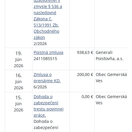
uzatvorenej v
zmysle § 536 a
nasledovné
Zákona č.
513/1991 Zb.
Obchodného
zákon
2/2026
Poistná zmluva
938,63 €
Generali
19.
2411085515
Poisťovňa, a.s.
Jún
2026
Zmluva o
200,00 €
Obec Gemerská
16.
prenájme KD.
Ves
Jún
6/2026
2026
Dohoda o
0,00 €
Obec Gemerská
15.
zabezpečení
Ves
Jún
trestu povinnej
2026
práce.
Dohoda o
zabezpečení