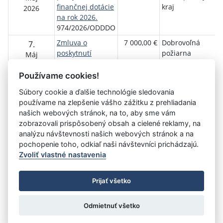
finančnej dotácie
kraj
2026
na rok 2026.
974/2026/ODDDO
Zmluva o
7 000,00 €
Dobrovoľná
7.
poskytnutí
požiarna
Máj
dotácie.
ochrana SR
2026
72621
Používame cookies!
Súbory cookie a ďalšie technológie sledovania
používame na zlepšenie vášho zážitku z prehliadania
Aktuálna
1
2
3
4
5
6
7
8
9
10
11
našich webových stránok, na to, aby sme vám
stránka
zobrazovali prispôsobený obsah a cielené reklamy, na
»
1
analýzu návštevnosti našich webových stránok a na
pochopenie toho, odkiaľ naši návštevníci prichádzajú.
Zvoliť vlastné nastavenia
©
Úrad vlády SR
- Všetky práva vyhradené
Prijať všetko
Prehlásenie o prístupnosti
Zmluvy do 31.12.2010
Nastavenia cookies
Odmietnuť všetko
Tvorba stránok
: Aglo Solutions
Redakčný systém
: SysCom