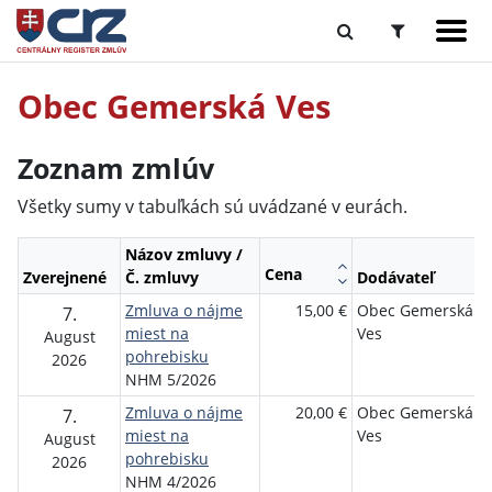
Obec Gemerská Ves
Zoznam zmlúv
Všetky sumy v tabuľkách sú uvádzané v eurách.
Názov zmluvy /
Cena
Zverejnené
Č. zmluvy
Dodávateľ
Zmluva o nájme
15,00 €
Obec Gemerská
7.
miest na
Ves
August
pohrebisku
2026
NHM 5/2026
Zmluva o nájme
20,00 €
Obec Gemerská
7.
miest na
Ves
August
pohrebisku
2026
NHM 4/2026