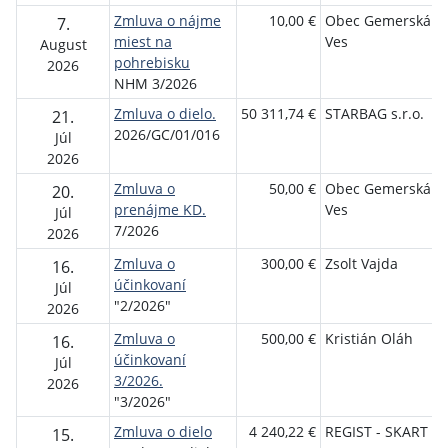
Zmluva o nájme
10,00 €
Obec Gemerská
7.
miest na
Ves
August
pohrebisku
2026
NHM 3/2026
Zmluva o dielo.
50 311,74 €
STARBAG s.r.o.
21.
2026/GC/01/016
Júl
2026
Zmluva o
50,00 €
Obec Gemerská
20.
prenájme KD.
Ves
Júl
7/2026
2026
Zmluva o
300,00 €
Zsolt Vajda
16.
účinkovaní
Júl
"2/2026"
2026
Zmluva o
500,00 €
Kristián Oláh
16.
účinkovaní
Júl
3/2026.
2026
"3/2026"
Zmluva o dielo
4 240,22 €
REGIST - SKART
15.