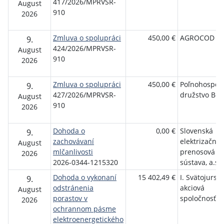
417/2026/MPRVSR-
August
910
2026
Zmluva o spolupráci
450,00 €
AGROCOD s.r
9.
424/2026/MPRVSR-
August
910
2026
Zmluva o spolupráci
450,00 €
Poľnohospod
9.
427/2026/MPRVSR-
družstvo Bol
August
910
2026
Dohoda o
0,00 €
Slovenská
9.
zachovávaní
elektrizačná
August
mlčanlivosti
prenosová
2026
2026-0344-1215320
sústava, a.s.
Dohoda o vykonaní
15 402,49 €
I. Svätojurská
9.
odstránenia
akciová
August
porastov v
spoločnosť
2026
ochrannom pásme
elektroenergetického