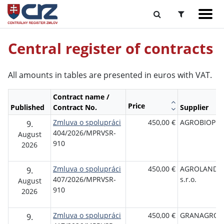
Central register of contracts
All amounts in tables are presented in euros with VAT.
Contract name /
Price
Published
Contract No.
Supplier
Zmluva o spolupráci
450,00 €
AGROBIOP s.r
9.
404/2026/MPRVSR-
August
910
2026
Zmluva o spolupráci
450,00 €
AGROLAND 
9.
407/2026/MPRVSR-
s.r.o.
August
910
2026
Zmluva o spolupráci
450,00 €
GRANAGRO, s
9.