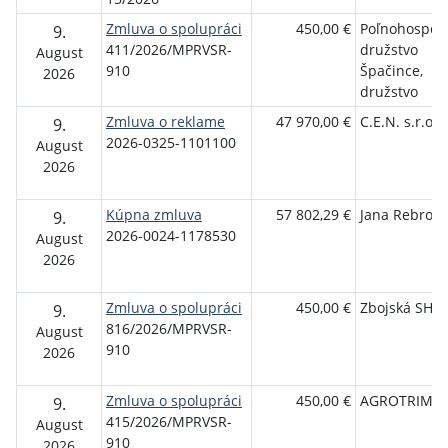
Zmluva o spolupráci
450,00 €
Poľnohospod
9.
411/2026/MPRVSR-
družstvo
August
910
Špačince,
2026
družstvo
Zmluva o reklame
47 970,00 €
C.E.N. s.r.o.
9.
2026-0325-1101100
August
2026
Kúpna zmluva
57 802,29 €
Jana Rebrová
9.
2026-0024-1178530
August
2026
Zmluva o spolupráci
450,00 €
Zbojská SHR s
9.
816/2026/MPRVSR-
August
910
2026
Zmluva o spolupráci
450,00 €
AGROTRIM, s.
9.
415/2026/MPRVSR-
August
910
2026