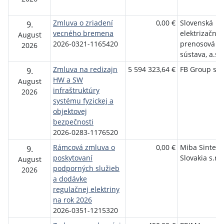
Zmluva o zriadení
0,00 €
Slovenská
9.
vecného bremena
elektrizačná
August
2026-0321-1165420
prenosová
2026
sústava, a.s.
Zmluva na redizajn
5 594 323,64 €
FB Group s. r
9.
HW a SW
August
infraštruktúry
2026
systému fyzickej a
objektovej
bezpečnosti
2026-0283-1176520
Rámcová zmluva o
0,00 €
Miba Sinter
9.
poskytovaní
Slovakia s.r.o
August
podporných služieb
2026
a dodávke
regulačnej elektriny
na rok 2026
2026-0351-1215320