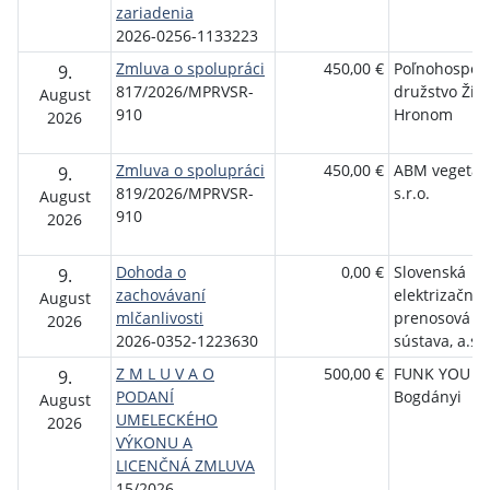
zariadenia
2026-0256-1133223
Zmluva o spolupráci
450,00 €
Poľnohospod
9.
817/2026/MPRVSR-
družstvo Žia
August
910
Hronom
2026
Zmluva o spolupráci
450,00 €
ABM vegetab
9.
819/2026/MPRVSR-
s.r.o.
August
910
2026
Dohoda o
0,00 €
Slovenská
9.
zachovávaní
elektrizačná
August
mlčanlivosti
prenosová
2026
2026-0352-1223630
sústava, a.s.
Z M L U V A O
500,00 €
FUNK YOU – E
9.
PODANÍ
Bogdányi
August
UMELECKÉHO
2026
VÝKONU A
LICENČNÁ ZMLUVA
15/2026