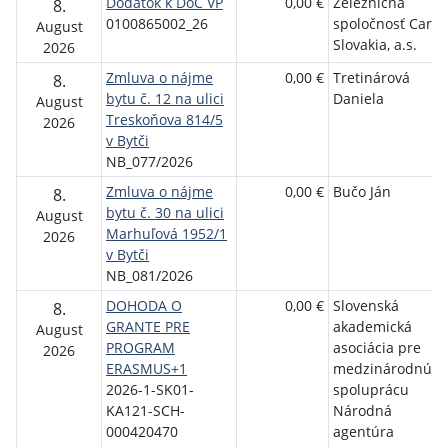
Dodatok k DoC VP
0,00 €
Železničná
8.
0100865002_26
spoločnosť Cargo
August
Slovakia, a.s.
2026
Zmluva o nájme
0,00 €
Tretinárová
8.
bytu č. 12 na ulici
Daniela
August
Treskoňova 814/5
2026
v Bytči
NB_077/2026
Zmluva o nájme
0,00 €
Bučo Ján
8.
bytu č. 30 na ulici
August
Marhuľová 1952/1
2026
v Bytči
NB_081/2026
DOHODA O
0,00 €
Slovenská
8.
GRANTE PRE
akademická
August
PROGRAM
asociácia pre
2026
ERASMUS+1
medzinárodnú
2026-1-SK01-
spoluprácu
KA121-SCH-
Národná
000420470
agentúra