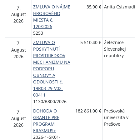
ZMLUVA O NÁJME
35,90 €
Anita Csizmadia
7.
HROBOVÉHO
August
MIESTA č.
2026
120/2026
5253
ZMLUVA O
5 510,40 €
Železnice
7.
POSKYTNUTÍ
Slovenskej
August
PROSTRIEDKOV
republiky
2026
MECHANIZMU NA
PODPORU
OBNOVY A
ODOLNOSTI č.
19R03-29-V02-
00411
1130/B800/2026
DOHODA O
182 861,00 €
Prešovská
7.
GRANTE PRE
univerzita v
August
PROGRAM
Prešove
2026
ERASMUS+
2026-1-SK01-