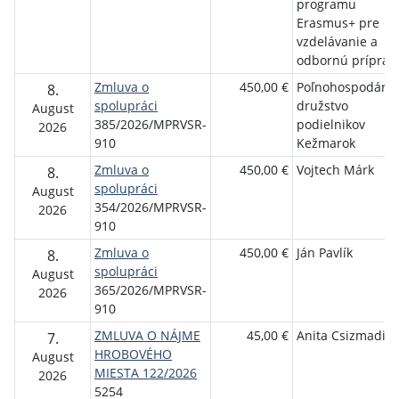
programu
Erasmus+ pre
vzdelávanie a
odbornú príprav
Zmluva o
450,00 €
Poľnohospodárs
8.
spolupráci
družstvo
August
385/2026/MPRVSR-
podielnikov
2026
910
Kežmarok
Zmluva o
450,00 €
Vojtech Márk
8.
spolupráci
August
354/2026/MPRVSR-
2026
910
Zmluva o
450,00 €
Ján Pavlík
8.
spolupráci
August
365/2026/MPRVSR-
2026
910
ZMLUVA O NÁJME
45,00 €
Anita Csizmadia
7.
HROBOVÉHO
August
MIESTA 122/2026
2026
5254