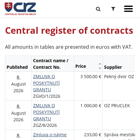
Central register of contracts
All amounts in tables are presented in euros with VAT.
Contract name /
Price
Published
Contract No.
Supplier
ZMLUVA O
3 500,00 €
Pekný dvor OZ
8.
POSKYTNUTÍ
August
GRANTU
2026
ZGVO/1/2026
ZMLUVA O
1 000,00 €
OZ PRUCLEK
8.
POSKYTNUTÍ
August
GRANTU
2026
ZGZ/8/2026
Zmluva o nájme
233,00 €
Správa mestskej
8.