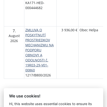
KA171-HED-
000444682
ZMLUVA O
3 936,00 €
Obec Heľpa
7.
POSKYTNUTÍ
August
PROSTRIEDKOV
2026
MECHANIZMU NA
PODPORU
OBNOVY A
ODOLNOSTI č.
19R03-29-V01-
00860
1217/B800/2026
Current
«
1
2
3
4
5
6
7
8
9
10
We use cookies!
page
11
»
5
Hi, this website uses essential cookies to ensure its