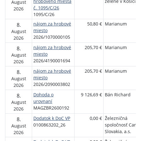
hrobového miesta
zelene v Košicia
August
č. 1095/C/26
2026
1095/C/26
nájom za hrobové
50,80 €
Marianum
8.
miesto
August
2026/1070000105
2026
nájom za hrobové
205,70 €
Marianum
8.
miesto
August
2026/4190001694
2026
nájom za hrobové
205,70 €
Marianum
8.
miesto
August
2026/2090003802
2026
Dohoda o
9 126,69 €
Bán Richard
8.
urovnaní
August
MAGZBR2600192
2026
Dodatok k DoC VP
0,00 €
Železničná
8.
0100863202_26
spoločnosť Cargo
August
Slovakia, a.s.
2026