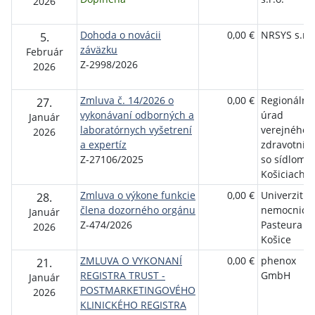
2026
Dohoda o novácii
0,00 €
NRSYS s.r.o
5.
záväzku
Február
Z-2998/2026
2026
Zmluva č. 14/2026 o
0,00 €
Regionálny
27.
vykonávaní odborných a
úrad
Január
laboratórnych vyšetrení
verejného
2026
a expertíz
zdravotníct
Z-27106/2025
so sídlom v
Košiciach
Zmluva o výkone funkcie
0,00 €
Univerzitná
28.
člena dozorného orgánu
nemocnica 
Január
Z-474/2026
Pasteura
2026
Košice
ZMLUVA O VYKONANÍ
0,00 €
phenox
21.
REGISTRA TRUST -
GmbH
Január
POSTMARKETINGOVÉHO
2026
KLINICKÉHO REGISTRA