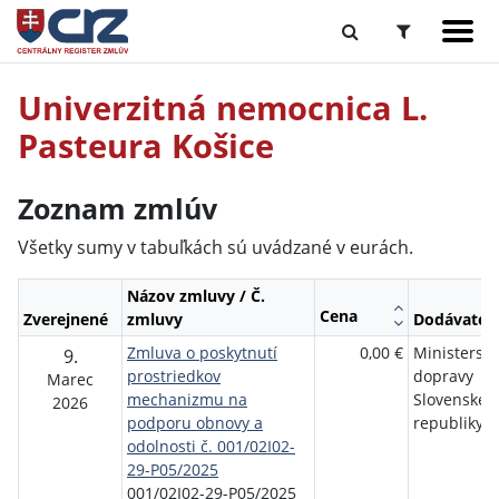
Univerzitná nemocnica L.
Pasteura Košice
Zoznam zmlúv
Všetky sumy v tabuľkách sú uvádzané v eurách.
Názov zmluvy / Č.
Cena
Zverejnené
zmluvy
Dodávateľ
Zmluva o poskytnutí
0,00 €
Ministerstv
9.
prostriedkov
dopravy
Marec
mechanizmu na
Slovenskej
2026
podporu obnovy a
republiky
odolnosti č. 001/02I02-
29-P05/2025
001/02I02-29-P05/2025