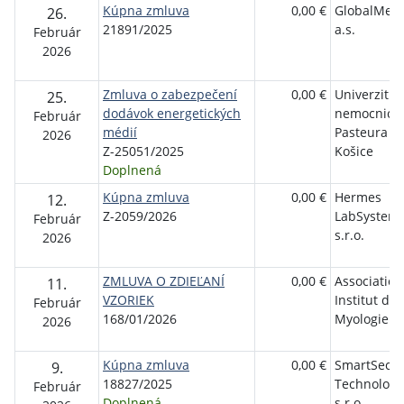
Kúpna zmluva
0,00 €
GlobalMed
26.
21891/2025
a.s.
Február
2026
Zmluva o zabezpečení
0,00 €
Univerzitná
25.
dodávok energetických
nemocnica 
Február
médií
Pasteura
2026
Z-25051/2025
Košice
Doplnená
Kúpna zmluva
0,00 €
Hermes
12.
Z-2059/2026
LabSystems
Február
s.r.o.
2026
ZMLUVA O ZDIEĽANÍ
0,00 €
Association
11.
VZORIEK
Institut de
Február
168/01/2026
Myologie
2026
Kúpna zmluva
0,00 €
SmartSec
9.
18827/2025
Technologi
Február
Doplnená
s.r.o.