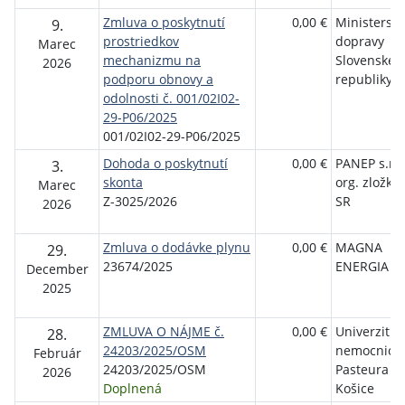
Zmluva o poskytnutí
0,00 €
Ministerstv
9.
prostriedkov
dopravy
Marec
mechanizmu na
Slovenskej
2026
podporu obnovy a
republiky
odolnosti č. 001/02I02-
29-P06/2025
001/02I02-29-P06/2025
Dohoda o poskytnutí
0,00 €
PANEP s.r.o
3.
skonta
org. zložka 
Marec
Z-3025/2026
SR
2026
Zmluva o dodávke plynu
0,00 €
MAGNA
29.
23674/2025
ENERGIA a.
December
2025
ZMLUVA O NÁJME č.
0,00 €
Univerzitná
28.
24203/2025/OSM
nemocnica 
Február
24203/2025/OSM
Pasteura
2026
Doplnená
Košice