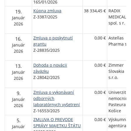
165/01/2026
Kúpna zmluva
38 334,45 €
RADIX
19.
Z-3387/2025
MEDICAL
Január
spol. s r. o.
2026
Zmluva o poskytnutí
0,00 €
Astellas
16.
grantu
Pharma s.r.
Január
Z-28835/2025
2026
Dohoda o novácii
0,00 €
Zimmer
13.
záväzku
Slovakia
Január
Z-28042/2025
s.r.o.
2026
Zmluva o vykonávaní
0,00 €
Univerzitná
9.
odborných
nemocnica 
Január
laboratórnych vyšetrení
Pasteura
2026
Z-16553/2025
Košice
ZMLUVA O PREVODE
0,00 €
Výskumná
5.
SPRÁVY MAJETKU ŠTÁTU
agentúra
Január