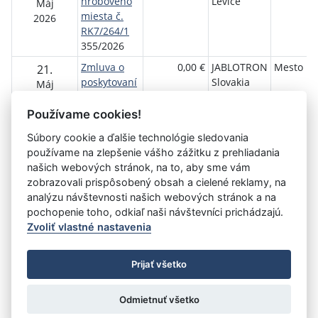
hrobového
Levice
Máj
miesta č.
2026
RK7/264/1
355/2026
Zmluva o
0,00 €
JABLOTRON
Mesto Le
21.
poskytovaní
Slovakia
Máj
služieb
s.r.o.
2026
648/2026
Používame cookies!
Súbory cookie a ďalšie technológie sledovania
používame na zlepšenie vášho zážitku z prehliadania
Aktuálna
«
9
10
11
12
13
14
15
16
17
našich webových stránok, na to, aby sme vám
stránka
zobrazovali prispôsobený obsah a cielené reklamy, na
18
19
»
14
analýzu návštevnosti našich webových stránok a na
pochopenie toho, odkiaľ naši návštevníci prichádzajú.
Zvoliť vlastné nastavenia
©
Úrad vlády SR
- Všetky práva vyhradené
Prijať všetko
Prehlásenie o prístupnosti
Zmluvy do 31.12.2010
Nastavenia cookies
Odmietnuť všetko
Tvorba stránok
: Aglo Solutions