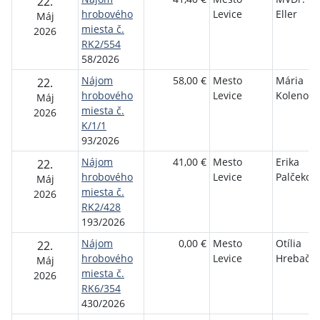
22.
hrobového
Levice
Eller
Máj
miesta č.
2026
RK2/554
58/2026
Nájom
58,00 €
Mesto
Mária
22.
hrobového
Levice
Kolenová
Máj
miesta č.
2026
K/1/1
93/2026
Nájom
41,00 €
Mesto
Erika
22.
hrobového
Levice
Palčekov
Máj
miesta č.
2026
RK2/428
193/2026
Nájom
0,00 €
Mesto
Otília
22.
hrobového
Levice
Hrebačk
Máj
miesta č.
2026
RK6/354
430/2026