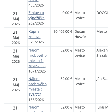
453/2026
Zmluva o
0,00 €
Mesto
DOGGIE s
21.
výpožičke
Levice
Máj
262/2026
2026
Kúpna
90 402,00 €
Dušan
Mesto Le
21.
zmluva
Huszár
Máj
579/2026
2026
Nájom
82,00 €
Mesto
Alexande
21.
hrobového
Levice
Slezák
Máj
miesta č.
2026
MSU9/338
1071/2025
Nájom
82,00 €
Mesto
Ján Szab
21.
hrobového
Levice
Máj
miesta č.
2026
EV8/721
166/2026
Nájom
82,00 €
Mesto
Juraj Mik
21.