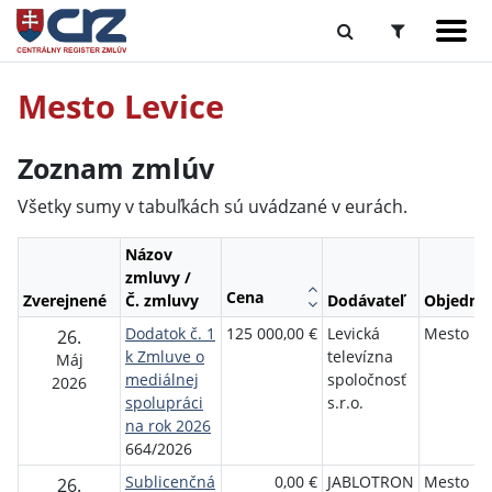
Mesto Levice
Zoznam zmlúv
Všetky sumy v tabuľkách sú uvádzané v eurách.
Názov
zmluvy /
Cena
Zverejnené
Č. zmluvy
Dodávateľ
Objednáv
Dodatok č. 1
125 000,00 €
Levická
Mesto Le
26.
k Zmluve o
televízna
Máj
mediálnej
spoločnosť
2026
spolupráci
s.r.o.
na rok 2026
664/2026
Sublicenčná
0,00 €
JABLOTRON
Mesto Le
26.