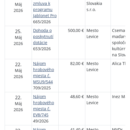
zmluva k
Slovakia
Máj
programu
s.r.o.
2026
Jablonet Pro
665/2026
Dohoda o
500,00 €
Mesto
Csemado
25.
poskytnutí
Levice
maďarsk
Máj
dotácie
spoločen
2026
653/2026
kultúrny 
na Slove
Nájom
82,00 €
Mesto
Alica Tká
22.
hrobového
Levice
Máj
miesta č.
2026
MSU9/544
709/2025
Nájom
48,60 €
Mesto
Inez Mal
22.
hrobového
Levice
Máj
miesta č.
2026
EV8/745
49/2026
Nájom
41,40 €
Mesto
MVDr. Pe