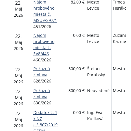
Nájom
82,00 €
Mesto
Tímea
22.
hrobového
Levice
Heráková
Máj
miesta č.
2026
MSU9/397/1
451/2026
Nájom
0,00 €
Mesto
Zuzana
22.
hrobového
Levice
Kázméro
Máj
miesta č.
2026
EV8/446
460/2026
Príkazná
300,00 €
Štefan
Mesto Le
22.
zmluva
Porubský
Máj
628/2026
2026
Príkazná
300,00 €
Neuvedené
Mesto Le
22.
zmluva
Máj
630/2026
2026
Dodatok č. 1
0,00 €
Ing. Eva
Mesto Le
22.
k NZ
Kulíková
Máj
c.č.807/2019
2026
OSEM