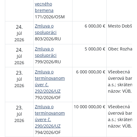
vecného
bremena
171/2026/OSM
Zmluva o
6 000,00 €
Mesto Dobšin
24.
spolupráci
Júl
803/2026/RU
2026
Zmluva o
5 000,00 €
Obec Rozhan
24.
spolupráci
Júl
799/2026/RU
2026
Zmluva o
6 000 000,00 €
Všeobecná
23.
termínovanom
úverová banka
Júl
úver č.
a.s.; skrátený
2026
292/2026/UZ
názov: VÚB, a.
792/2026/OF
Zmluva o
10 000 000,00 €
Všeobecná
23.
termínovanom
úverová banka
Júl
úvere č.
a.s.; skrátený
2026
290/2026/UZ
názov: VÚB, a.
794/2026/OF