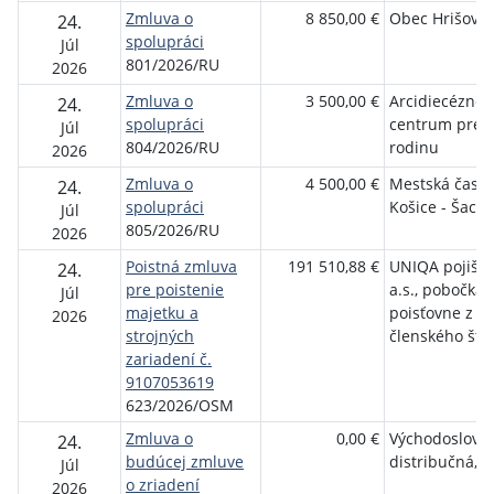
Zmluva o
8 850,00 €
Obec Hrišovc
24.
spolupráci
Júl
801/2026/RU
2026
Zmluva o
3 500,00 €
Arcidiecézne
24.
spolupráci
centrum pre
Júl
804/2026/RU
rodinu
2026
Zmluva o
4 500,00 €
Mestská časť
24.
spolupráci
Košice - Šaca
Júl
805/2026/RU
2026
Poistná zmluva
191 510,88 €
UNIQA pojišťo
24.
pre poistenie
a.s., pobočka
Júl
majetku a
poisťovne z i
2026
strojných
členského štá
zariadení č.
9107053619
623/2026/OSM
Zmluva o
0,00 €
Východoslove
24.
budúcej zmluve
distribučná, a.
Júl
o zriadení
2026