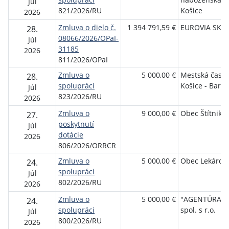
Júl
821/2026/RU
Košice
2026
Zmluva o dielo č.
1 394 791,59 €
EUROVIA SK, a
28.
08066/2026/OPaI-
Júl
31185
2026
811/2026/OPaI
Zmluva o
5 000,00 €
Mestská časť
28.
spolupráci
Košice - Barca
Júl
823/2026/RU
2026
Zmluva o
9 000,00 €
Obec Štítnik
27.
poskytnutí
Júl
dotácie
2026
806/2026/ORRCR
Zmluva o
5 000,00 €
Obec Lekárov
24.
spolupráci
Júl
802/2026/RU
2026
Zmluva o
5 000,00 €
"AGENTÚRA G
24.
spolupráci
spol. s r.o.
Júl
800/2026/RU
2026