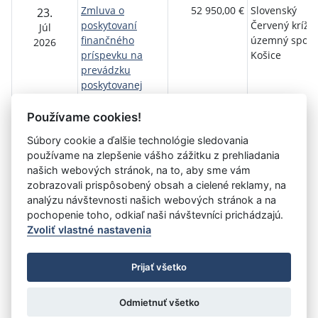
Zmluva o
52 950,00 €
Slovenský
23.
poskytovaní
Červený kríž,
Júl
finančného
územný spolo
2026
príspevku na
Košice
prevádzku
poskytovanej
sociálnej služby.
795/2026/OSV
Používame cookies!
Súbory cookie a ďalšie technológie sledovania
používame na zlepšenie vášho zážitku z prehliadania
Aktuálna
«
1
2
3
4
5
6
7
8
9
10
našich webových stránok, na to, aby sme vám
stránka
zobrazovali prispôsobený obsah a cielené reklamy, na
11
»
2
analýzu návštevnosti našich webových stránok a na
pochopenie toho, odkiaľ naši návštevníci prichádzajú.
Zvoliť vlastné nastavenia
©
Úrad vlády SR
- Všetky práva vyhradené
Prijať všetko
Prehlásenie o prístupnosti
Zmluvy do 31.12.2010
Nastavenia cookies
Odmietnuť všetko
Tvorba stránok
: Aglo Solutions