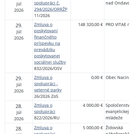
spolupráci č.
nad Ondavou
Júl
294/2026/ORRŽP
2026
11/2026
Zmluva o
148 320,00 €
PRO VITAE n. 
29.
poskytovaní
Júl
finančného
2026
príspevku na
prevádzku
poskytovanej
sociálnej služby
832/2026/OSV
Zmluva o
0,00 €
Obec Nacina 
29.
spolupráci -
Júl
veterné parky
2026
26/2026 ZoS
Zmluva o
4 000,00 €
Spoločenstvo
28.
spolupráci
evanjelickej
Júl
822/2026/RU
mládeže
2026
Zmluva o
5 000,00 €
Židovská
28.
spolupráci
náboženská o