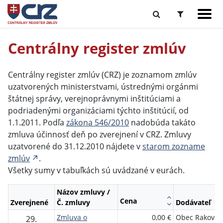
Centrálny register zmlúv
Centrálny register zmlúv (CRZ) je zoznamom zmlúv
uzatvorených ministerstvami, ústrednými orgánmi
štátnej správy, verejnoprávnymi inštitúciami a
podriadenými organizáciami týchto inštitúcií, od
1.1.2011. Podľa
zákona 546/2010
nadobúda takáto
zmluva účinnosť deň po zverejnení v CRZ. Zmluvy
uzatvorené do 31.12.2010 nájdete v
starom zozname
zmlúv
.
Všetky sumy v tabuľkách sú uvádzané v eurách.
Názov zmluvy /
Cena
Zverejnené
Č. zmluvy
Dodávateľ
Zmluva o
0,00 €
Obec Rakovec
29.