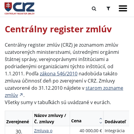
Centrálny register zmlúv
Centrálny register zmlúv (CRZ) je zoznamom zmlúv
uzatvorených ministerstvami, ústrednými orgánmi
štátnej správy, verejnoprávnymi inštitúciami a
podriadenými organizáciami týchto inštitúcií, od
1.1.2011. Podľa
zákona 546/2010
nadobúda takáto
zmluva účinnosť deň po zverejnení v CRZ. Zmluvy
uzatvorené do 31.12.2010 nájdete v
starom zozname
zmlúv
.
Všetky sumy v tabuľkách sú uvádzané v eurách.
Názov zmluvy /
Cena
Zverejnené
Č. zmluvy
Dodávateľ
Zmluva o
40 000,00 €
Integrácia
30.