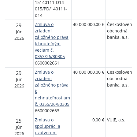
15140111-D14
015/PD/140111-
d14
Zmluva o
40 000 000,00 €
Československ
29.
zriadení
obchodná
Jún
záložného práva
banka, a.s.
2026
k hnuteľným
veciam č.
0353/26/80305
6600002661
Zmluva o
40 000 000,00 €
Československ
29.
zriadení
obchodná
Jún
záložného práva
banka, a.s.
2026
k
nehnuteľnostiam
č. 0355/26/80305
6600002663
Zmluva o
0,00 €
VUJE, a.s.
25.
spolupráci a
Jún
uzatvorení
2026