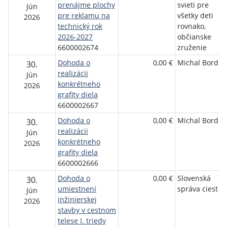
prenájme plochy
svieti pre
Jún
pre reklamu na
všetky deti
2026
technický rok
rovnako,
2026-2027
občianske
6600002674
zruženie
Dohoda o
0,00 €
Michal Bordig
30.
realizácii
Jún
konkrétneho
2026
grafity diela
6600002667
Dohoda o
0,00 €
Michal Bordig
30.
realizácii
Jún
konkrétneho
2026
grafity diela
6600002666
Dohoda o
0,00 €
Slovenská
30.
umiestnení
správa ciest
Jún
inžinierskej
2026
stavby v cestnom
telese I. triedy