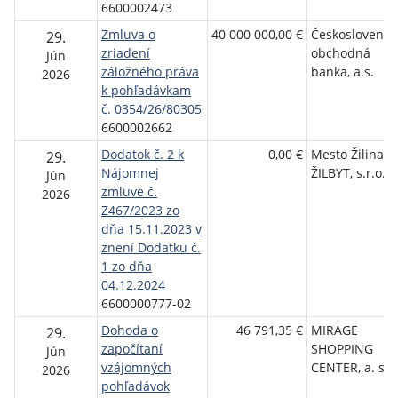
6600002473
Zmluva o
40 000 000,00 €
Československ
29.
zriadení
obchodná
Jún
záložného práva
banka, a.s.
2026
k pohľadávkam
č. 0354/26/80305
6600002662
Dodatok č. 2 k
0,00 €
Mesto Žilina;
29.
Nájomnej
ŽILBYT, s.r.o.
Jún
zmluve č.
2026
Z467/2023 zo
dňa 15.11.2023 v
znení Dodatku č.
1 zo dňa
04.12.2024
6600000777-02
Dohoda o
46 791,35 €
MIRAGE
29.
započítaní
SHOPPING
Jún
vzájomných
CENTER, a. s.
2026
pohľadávok