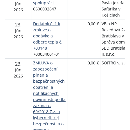
spolupráci
Pavla Jozefa
Jún
6600002647
Šafárika v
2026
Košiciach
Dodatok č. 1 k
0,00 €
VB a NP
23.
zmluve o
Rezedová 2-8,
Jún
dodávke a
Bratislava v z.
2026
odbere tepla č.
Správa domov
700148
SBD Bratislava
700034001-01
II, s.r.o.
ZMLUVA o
0,00 €
SOITRON, s.r.o
23.
zabezpečení
Jún
plnenia
2026
bezpečnostných
opatrení a
notifikačných
povinností podľa
zákona č.
69/2018 Z.z. o
kybernetickej
bezpečnosti a o
zmene a