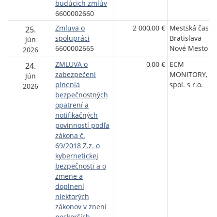
budúcich zmlúv
6600002660
Zmluva o
2 000,00 €
Mestská časť
25.
spolupráci
Bratislava -
Jún
6600002665
Nové Mesto
2026
ZMLUVA o
0,00 €
ECM
24.
zabezpečení
MONITORY,
Jún
plnenia
spol. s r.o.
2026
bezpečnostných
opatrení a
notifikačných
povinností podľa
zákona č.
69/2018 Z.z. o
kybernetickej
bezpečnosti a o
zmene a
doplnení
niektorých
zákonov v znení
neskorších