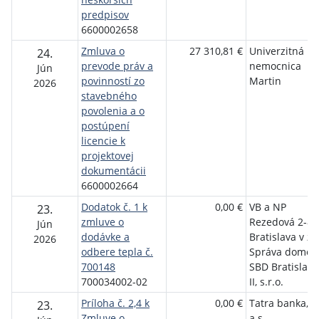
predpisov
6600002658
Zmluva o
27 310,81 €
Univerzitná
24.
prevode práv a
nemocnica
Jún
povinností zo
Martin
2026
stavebného
povolenia a o
postúpení
licencie k
projektovej
dokumentácii
6600002664
Dodatok č. 1 k
0,00 €
VB a NP
23.
zmluve o
Rezedová 2-8,
Jún
dodávke a
Bratislava v z.
2026
odbere tepla č.
Správa domov
700148
SBD Bratislava
700034002-02
II, s.r.o.
Príloha č. 2,4 k
0,00 €
Tatra banka,
23.
Zmluve o
a.s.