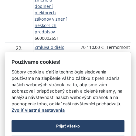
doplnení
niektorých
zákonov v znení
neskorších
predpisov
6600002651
Zmluva o dielo
70 110,00 €
Termomont
22.
6600002655
Dolná Krupá,
Jún
s.r.o.
2026
Používame cookies!
Súbory cookie a ďalšie technológie sledovania
používame na zlepšenie vášho zážitku z prehliadania
Aktuálna
«
1
2
3
4
5
6
7
8
9
10
našich webových stránok, na to, aby sme vám
stránka
zobrazovali prispôsobený obsah a cielené reklamy, na
11
»
4
analýzu návštevnosti našich webových stránok a na
pochopenie toho, odkiaľ naši návštevníci prichádzajú.
Zvoliť vlastné nastavenia
©
Úrad vlády SR
- Všetky práva vyhradené
Prijať všetko
Prehlásenie o prístupnosti
Zmluvy do 31.12.2010
Nastavenia cookies