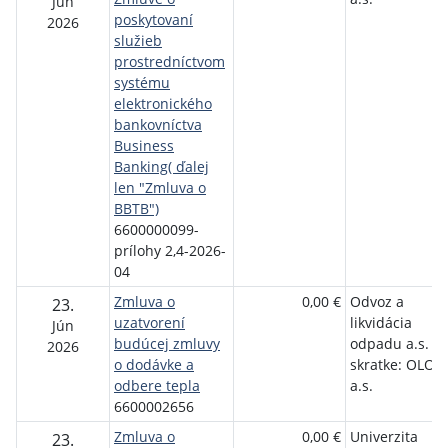
Jún
poskytovaní
2026
služieb
prostredníctvom
systému
elektronického
bankovníctva
Business
Banking( ďalej
len "Zmluva o
BBTB")
6600000099-
prílohy 2,4-2026-
04
Zmluva o
0,00 €
Odvoz a
23.
uzatvorení
likvidácia
Jún
budúcej zmluvy
odpadu a.s. v
2026
o dodávke a
skratke: OLO
odbere tepla
a.s.
6600002656
Zmluva o
0,00 €
Univerzita
23.